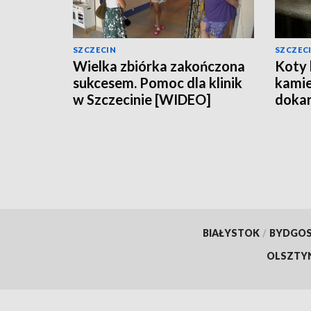
SZCZECIN
SZCZEC
Wielka zbiórka zakończona
Koty 
sukcesem. Pomoc dla klinik
kamie
w Szczecinie [WIDEO]
dokar
[WID
BIAŁYSTOK
/
BYDGO
OLSZTY