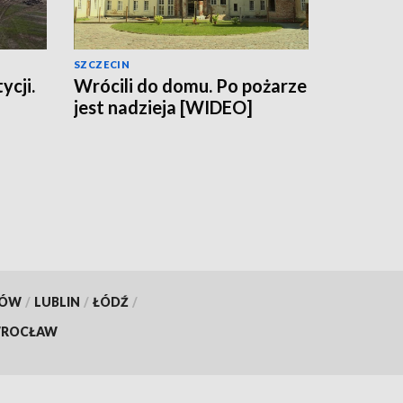
SZCZECIN
ycji.
Wrócili do domu. Po pożarze
jest nadzieja [WIDEO]
KÓW
/
LUBLIN
/
ŁÓDŹ
/
ROCŁAW