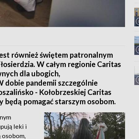
jest również świętem patronalnym
łosierdzia. W całym regionie Caritas
wnych dla ubogich,
W dobie pandemii szczególnie
szalińsko - Kołobrzeskiej Caritas
zy będą pomagać starszym osobom.
rnym
ują leki i
ą osobom,