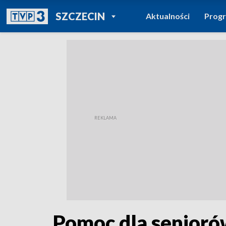
POWRÓT DO
SZCZECIN
Aktualności
Prog
TVP REGIONY
Pomoc dla seniorów