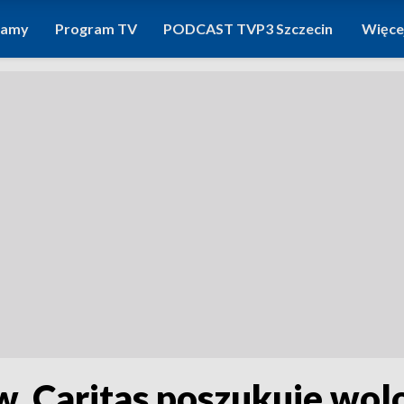
ramy
Program TV
PODCAST TVP3 Szczecin
Więce
. Caritas poszukuje wol