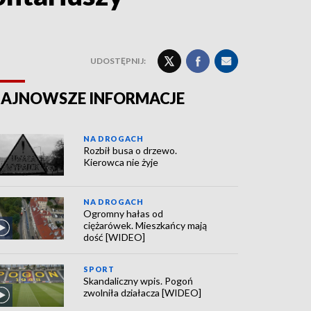
UDOSTĘPNIJ:
AJNOWSZE INFORMACJE
NA DROGACH
Rozbił busa o drzewo.
Kierowca nie żyje
NA DROGACH
Ogromny hałas od
ciężarówek. Mieszkańcy mają
dość [WIDEO]
SPORT
Skandaliczny wpis. Pogoń
zwolniła działacza [WIDEO]