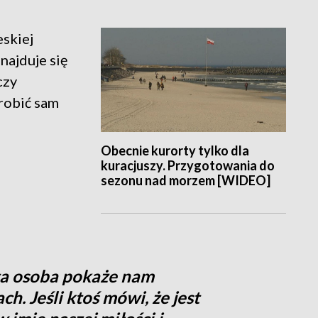
eskiej
najduje się
czy
robić sam
Obecnie kurorty tylko dla
kuracjuszy. Przygotowania do
sezonu nad morzem [WIDEO]
 ta osoba pokaże nam
h. Jeśli ktoś mówi, że jest