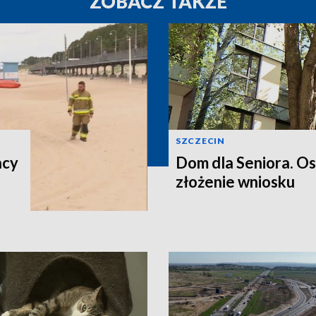
ZOBACZ TAKŻE
SZCZECIN
acy
Dom dla Seniora. O
złożenie wniosku