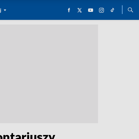
j
ontariuszy