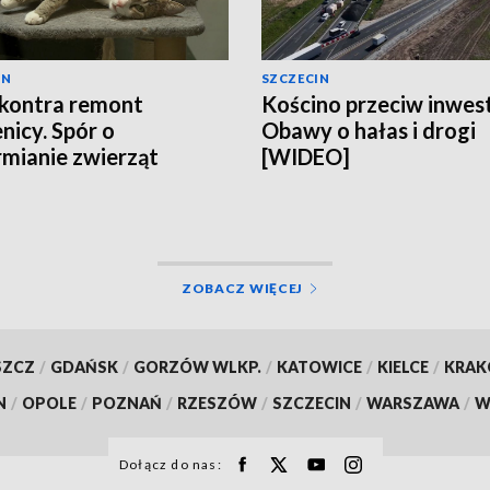
IN
SZCZECIN
kontra remont
Kościno przeciw inwest
nicy. Spór o
Obawy o hałas i drogi
mianie zwierząt
[WIDEO]
EO]
ZOBACZ WIĘCEJ
SZCZ
/
GDAŃSK
/
GORZÓW WLKP.
/
KATOWICE
/
KIELCE
/
KRA
N
/
OPOLE
/
POZNAŃ
/
RZESZÓW
/
SZCZECIN
/
WARSZAWA
/
W
Dołącz do nas: