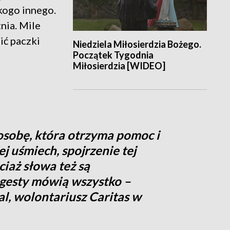
ikogo innego.
nia. Mile
ić paczki
Niedziela Miłosierdzia Bożego.
Początek Tygodnia
Miłosierdzia [WIDEO]
osobę, która otrzyma pomoc i
ej uśmiech, spojrzenie tej
iaż słowa też są
gesty mówią wszystko –
l, wolontariusz Caritas w