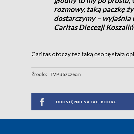
głodny to my po prostu, w
rozmowy, taką paczkę ży
dostarczymy – wyjaśnia 
Caritas Diecezji Koszali
Caritas otoczy też taką osobę stałą op
Źródło:
TVP3 Szczecin
UDOSTĘPNIJ NA FACEBOOKU