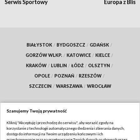
Serwis Sportowy
Europa z Blisk
BIAŁYSTOK
/
BYDGOSZCZ
/
GDAŃSK
/
GORZÓW WLKP.
/
KATOWICE
/
KIELCE
/
KRAKÓW
/
LUBLIN
/
ŁÓDŹ
/
OLSZTYN
/
OPOLE
/
POZNAŃ
/
RZESZÓW
/
SZCZECIN
/
WARSZAWA
/
WROCŁAW
Szanujemy Twoją prywatność
Dołącz do nas:
Kliknij "Akceptuję i przechodzę do serwisu", aby wyrazić zgody na
korzystanie z technologii automatycznego śledzenia i zbierania danych,
TVP
dostęp do informacji na Twoim urządzeniu końcowym i ich
Abonament TVP
przechowywanie oraz na przetwarzanie Twoich danych osobowych przez