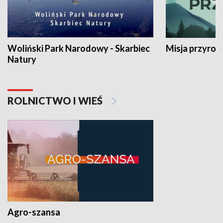
Woliński Park Narodowy - Skarbiec
Misja przyrod
Natury
ROLNICTWO I WIEŚ
Agro-szansa