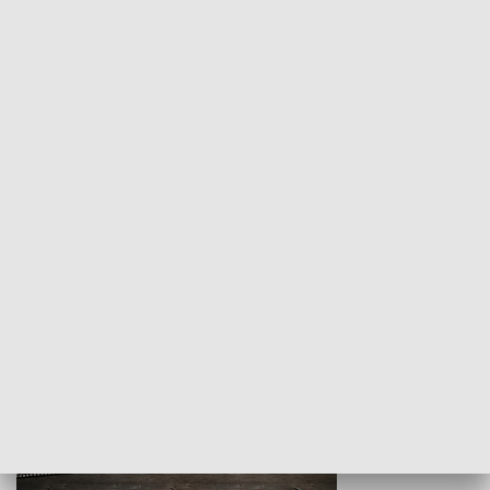
Z indeksem w ręku
Droga po suk
HISTORIA