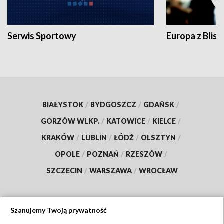
Serwis Sportowy
Europa z Blisk
BIAŁYSTOK
/
BYDGOSZCZ
/
GDAŃSK
/
GORZÓW WLKP.
/
KATOWICE
/
KIELCE
/
KRAKÓW
/
LUBLIN
/
ŁÓDŹ
/
OLSZTYN
/
OPOLE
/
POZNAŃ
/
RZESZÓW
/
SZCZECIN
/
WARSZAWA
/
WROCŁAW
Szanujemy Twoją prywatność
Dołącz do nas: