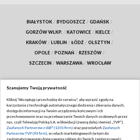
BIAŁYSTOK
/
BYDGOSZCZ
/
GDAŃSK
/
GORZÓW WLKP.
/
KATOWICE
/
KIELCE
/
KRAKÓW
/
LUBLIN
/
ŁÓDŹ
/
OLSZTYN
/
OPOLE
/
POZNAŃ
/
RZESZÓW
/
SZCZECIN
/
WARSZAWA
/
WROCŁAW
Szanujemy Twoją prywatność
Dołącz do nas:
Kliknij "Akceptuję i przechodzę do serwisu", aby wyrazić zgody na
korzystanie z technologii automatycznego śledzenia i zbierania danych,
TVP
dostęp do informacji na Twoim urządzeniu końcowym i ich
Abonament TVP
przechowywanie oraz na przetwarzanie Twoich danych osobowych przez
Regulamin TVP
nas, czyli Telewizję Polską S.A. w likwidacji (zwaną dalej również „TVP”),
Emisja w TVP
Polityka prywatności
Zaufanych Partnerów z IAB* (1201 firm)
oraz pozostałych
Zaufanych
Partnerów TVP (93 firm)
, w celach marketingowych (w tym do
Centrum informacji TVP
Moje zgody
zautomatyzowanego dopasowania reklam do Twoich zainteresowań i