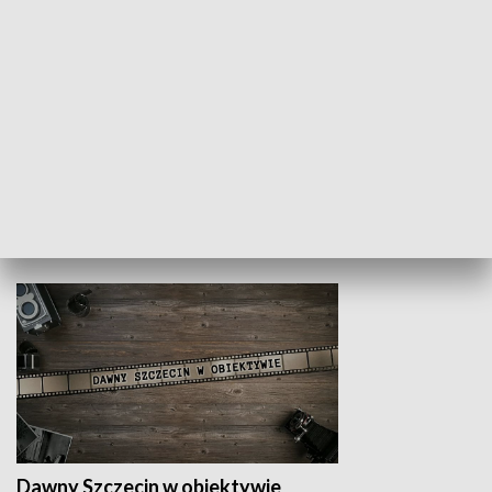
Z indeksem w ręku
Droga po suk
HISTORIA
Dawny Szczecin w obiektywie