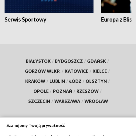
Serwis Sportowy
Europa z Blisk
BIAŁYSTOK
/
BYDGOSZCZ
/
GDAŃSK
/
GORZÓW WLKP.
/
KATOWICE
/
KIELCE
/
KRAKÓW
/
LUBLIN
/
ŁÓDŹ
/
OLSZTYN
/
OPOLE
/
POZNAŃ
/
RZESZÓW
/
SZCZECIN
/
WARSZAWA
/
WROCŁAW
Szanujemy Twoją prywatność
Dołącz do nas: