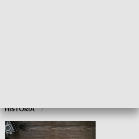
NAUKA I EDUKACJA
Z indeksem w ręku
Droga po suk
HISTORIA