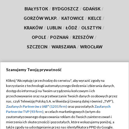
BIAŁYSTOK
/
BYDGOSZCZ
/
GDAŃSK
/
GORZÓW WLKP.
/
KATOWICE
/
KIELCE
/
KRAKÓW
/
LUBLIN
/
ŁÓDŹ
/
OLSZTYN
/
OPOLE
/
POZNAŃ
/
RZESZÓW
/
SZCZECIN
/
WARSZAWA
/
WROCŁAW
Szanujemy Twoją prywatność
Dołącz do nas:
Kliknij "Akceptuję i przechodzę do serwisu", aby wyrazić zgody na
korzystanie z technologii automatycznego śledzenia i zbierania danych,
TVP
dostęp do informacji na Twoim urządzeniu końcowym i ich
Abonament TVP
przechowywanie oraz na przetwarzanie Twoich danych osobowych przez
Regulamin TVP
nas, czyli Telewizję Polską S.A. w likwidacji (zwaną dalej również „TVP”),
Emisja w TVP
Polityka prywatności
Zaufanych Partnerów z IAB* (1201 firm)
oraz pozostałych
Zaufanych
Partnerów TVP (93 firm)
, w celach marketingowych (w tym do
Centrum informacji TVP
Moje zgody
zautomatyzowanego dopasowania reklam do Twoich zainteresowań i
mierzenia ich skuteczności) i pozostałych, które wskazujemy poniżej, a
Naziemna Telewizja Cyfrowa
Pomoc
także zgody na udostępnianie przez nas identyfikatora PPID do Google.