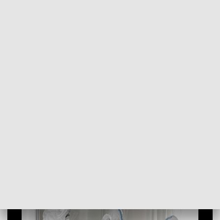
POWRÓT DO
SZCZECIN
TVP REGIONY
Wzrost liczby zachorowań na COVID-19.
Trwa walka z pandemią [WIDEO]
2021-04-13
Mateusz Burdziński / ms