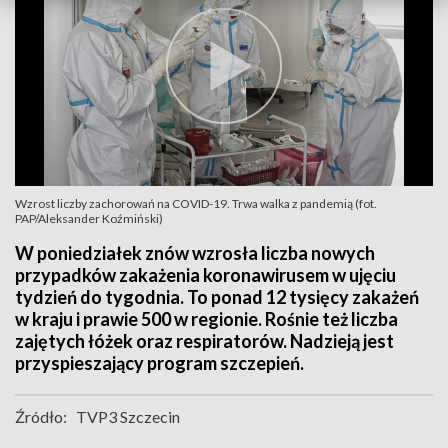
Wzrost liczby zachorowań na COVID-19. Trwa walka z pandemią (fot.
PAP/Aleksander Koźmiński)
W poniedziałek znów wzrosła liczba nowych
przypadków zakażenia koronawirusem w ujęciu
tydzień do tygodnia. To ponad 12 tysięcy zakażeń
w kraju i prawie 500 w regionie. Rośnie też liczba
zajętych łóżek oraz respiratorów. Nadzieją jest
przyspieszający program szczepień.
Źródło:
TVP3 Szczecin