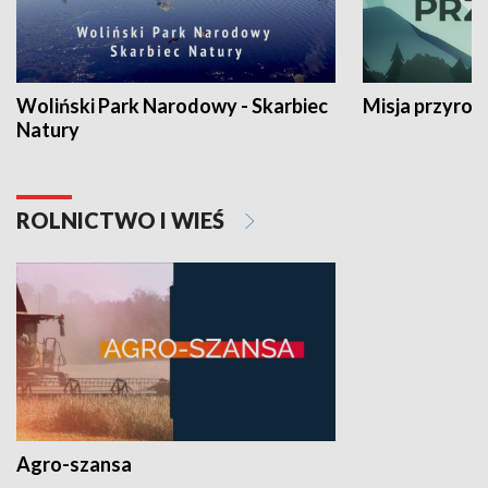
Woliński Park Narodowy - Skarbiec
Misja przyrod
Natury
ROLNICTWO I WIEŚ
Agro-szansa