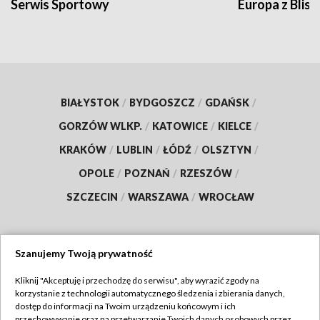
Serwis Sportowy
Europa z Blisk
BIAŁYSTOK
/
BYDGOSZCZ
/
GDAŃSK
/
GORZÓW WLKP.
/
KATOWICE
/
KIELCE
/
KRAKÓW
/
LUBLIN
/
ŁÓDŹ
/
OLSZTYN
/
OPOLE
/
POZNAŃ
/
RZESZÓW
/
SZCZECIN
/
WARSZAWA
/
WROCŁAW
Szanujemy Twoją prywatność
Dołącz do nas:
Kliknij "Akceptuję i przechodzę do serwisu", aby wyrazić zgody na
korzystanie z technologii automatycznego śledzenia i zbierania danych,
TVP
dostęp do informacji na Twoim urządzeniu końcowym i ich
Abonament TVP
przechowywanie oraz na przetwarzanie Twoich danych osobowych przez