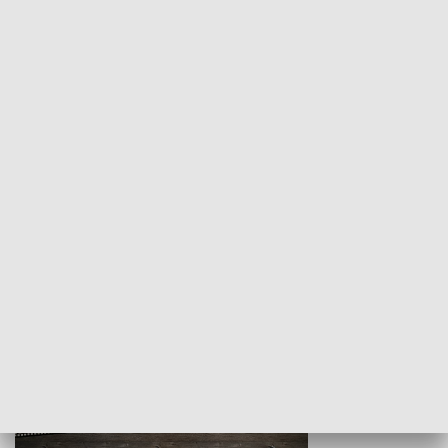
Z indeksem w ręku
Droga po suk
HISTORIA