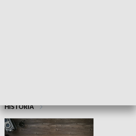
NAUKA I EDUKACJA
Z indeksem w ręku
Droga po suk
HISTORIA