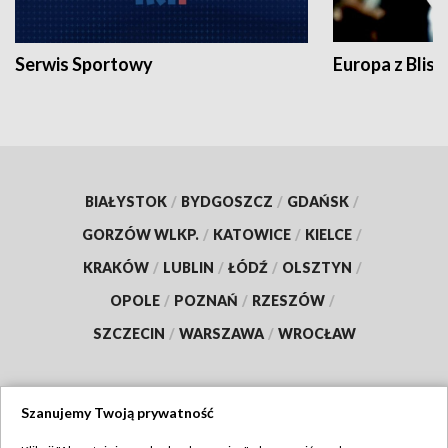
Serwis Sportowy
Europa z Blisk
BIAŁYSTOK
/
BYDGOSZCZ
/
GDAŃSK
/
GORZÓW WLKP.
/
KATOWICE
/
KIELCE
/
KRAKÓW
/
LUBLIN
/
ŁÓDŹ
/
OLSZTYN
/
OPOLE
/
POZNAŃ
/
RZESZÓW
/
SZCZECIN
/
WARSZAWA
/
WROCŁAW
Szanujemy Twoją prywatność
Dołącz do nas: