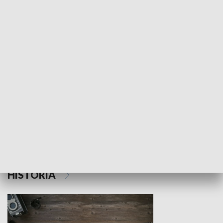
NAUKA I EDUKACJA
Z indeksem w ręku
Droga po suk
HISTORIA