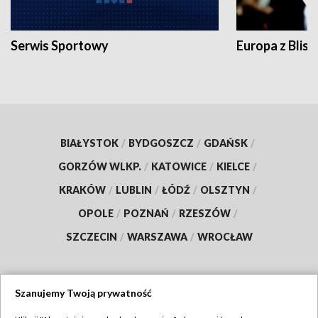
Serwis Sportowy
Europa z Blisk
BIAŁYSTOK
/
BYDGOSZCZ
/
GDAŃSK
/
GORZÓW WLKP.
/
KATOWICE
/
KIELCE
/
KRAKÓW
/
LUBLIN
/
ŁÓDŹ
/
OLSZTYN
/
OPOLE
/
POZNAŃ
/
RZESZÓW
/
SZCZECIN
/
WARSZAWA
/
WROCŁAW
Szanujemy Twoją prywatność
Dołącz do nas: