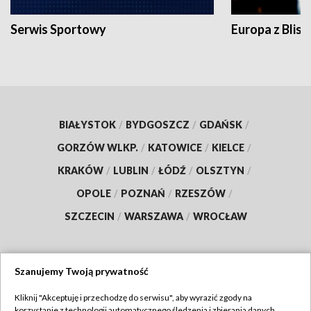
Serwis Sportowy
Europa z Blisk
BIAŁYSTOK
/
BYDGOSZCZ
/
GDAŃSK
/
GORZÓW WLKP.
/
KATOWICE
/
KIELCE
/
KRAKÓW
/
LUBLIN
/
ŁÓDŹ
/
OLSZTYN
/
OPOLE
/
POZNAŃ
/
RZESZÓW
/
SZCZECIN
/
WARSZAWA
/
WROCŁAW
Szanujemy Twoją prywatność
Dołącz do nas:
Kliknij "Akceptuję i przechodzę do serwisu", aby wyrazić zgody na
korzystanie z technologii automatycznego śledzenia i zbierania danych,