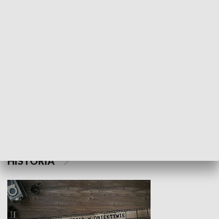
NAUKA I EDUKACJA
Z indeksem w ręku
Droga po suk
HISTORIA