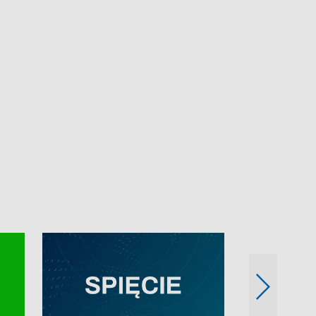
e-mail: kronika@tvp.pl.
e-mail: kronika@t