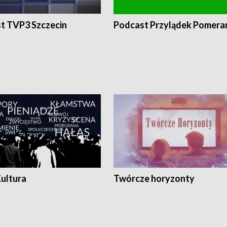
t TVP3 Szczecin
Podcast Przylądek Pomera
Kultura
Twórcze horyzonty