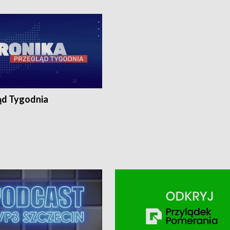
ronika@tvp.pl.
e-mail: kronika@tvp.pl.
ąd Tygodnia