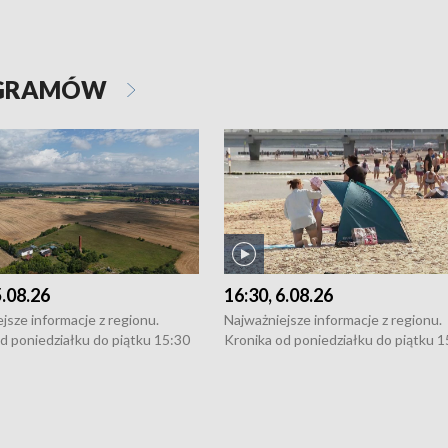
OGRAMÓW
5.08.26
16:30, 6.08.26
jsze informacje z regionu.
Najważniejsze informacje z regionu.
d poniedziałku do piątku 15:30
Kronika od poniedziałku do piątku 1
16:30 (+ rozmowa), 18:30, 21:30.
(flesz), 16:30 (+ rozmowa), 18:30, 21
y i święta 15:30 i 16:30
W weekendy i święta 15:30 i 16:30
8:30 i 21:30. Dziennikarze czekają
(flesz), 18:30 i 21:30. Dziennikarze c
a zgłoszenia: Szczecin - tel. 91-
na Państwa zgłoszenia: Szczecin - te
0, Koszalin - tel. 94-34-50-054,
4 8-10-400, Koszalin - tel. 94-34-50