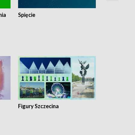
nia
Spięcie
Niedziałkow
Figury Szczecina