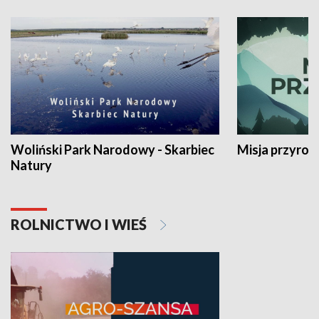
Woliński Park Narodowy - Skarbiec
Misja przyrod
Natury
ROLNICTWO I WIEŚ