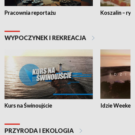
Pracownia reportażu
Koszalin – ryt
WYPOCZYNEK I REKREACJA
Kurs na Świnoujście
Idzie Weeken
PRZYRODA I EKOLOGIA