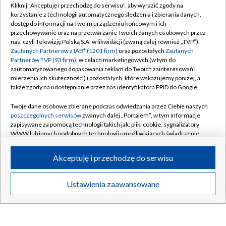
Kliknij "Akceptuję i przechodzę do serwisu", aby wyrazić zgody na
korzystanie z technologii automatycznego śledzenia i zbierania danych,
dostęp do informacji na Twoim urządzeniu końcowym i ich
przechowywanie oraz na przetwarzanie Twoich danych osobowych przez
nas, czyli Telewizję Polską S.A. w likwidacji (zwaną dalej również „TVP”),
Zaufanych Partnerów z IAB* (1201 firm)
oraz pozostałych
Zaufanych
Serwis Sportowy
Europa z Blisk
Partnerów TVP (93 firm)
, w celach marketingowych (w tym do
zautomatyzowanego dopasowania reklam do Twoich zainteresowań i
mierzenia ich skuteczności) i pozostałych, które wskazujemy poniżej, a
także zgody na udostępnianie przez nas identyfikatora PPID do Google.
Twoje dane osobowe zbierane podczas odwiedzania przez Ciebie naszych
poszczególnych serwisów
zwanych dalej „Portalem”, w tym informacje
zapisywane za pomocą technologii takich jak: pliki cookie, sygnalizatory
BIAŁYSTOK
/
BYDGOSZCZ
/
GDAŃSK
/
WWW lub innych podobnych technologii umożliwiających świadczenie
dopasowanych i bezpiecznych usług, personalizację treści oraz reklam,
GORZÓW WLKP.
/
KATOWICE
/
KIELCE
/
udostępnianie funkcji mediów społecznościowych oraz analizowanie
Akceptuję i przechodzę do serwisu
ruchu w Internecie.
KRAKÓW
/
LUBLIN
/
ŁÓDŹ
/
OLSZTYN
/
OPOLE
/
POZNAŃ
/
RZESZÓW
/
Twoje dane osobowe zbierane podczas odwiedzania przez Ciebie
Ustawienia zaawansowane
poszczególnych serwisów
na Portalu, takie jak adresy IP, identyfikatory
SZCZECIN
/
WARSZAWA
/
WROCŁAW
Twoich urządzeń końcowych i identyfikatory plików cookie, informacje o
Twoich wyszukiwaniach w serwisach Portalu czy historia odwiedzin będą
przetwarzane przez TVP,
Zaufanych Partnerów z IAB
oraz pozostałych
Zaufanych Partnerów TVP
dla realizacji następujących celów i funkcji: