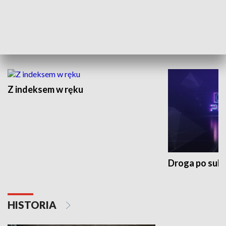
Morski Kompas
Z wiatrem w o
NAUKA I EDUKACJA
Z indeksem w ręku
Droga po suk
HISTORIA