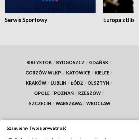
Serwis Sportowy
Europa z Blisk
BIAŁYSTOK
/
BYDGOSZCZ
/
GDAŃSK
/
GORZÓW WLKP.
/
KATOWICE
/
KIELCE
/
KRAKÓW
/
LUBLIN
/
ŁÓDŹ
/
OLSZTYN
/
OPOLE
/
POZNAŃ
/
RZESZÓW
/
SZCZECIN
/
WARSZAWA
/
WROCŁAW
Szanujemy Twoją prywatność
Dołącz do nas: