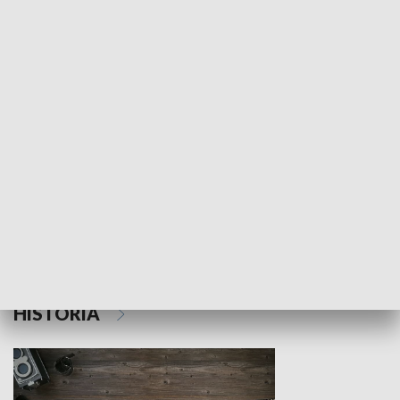
NAUKA I EDUKACJA
Z indeksem w ręku
Droga po suk
HISTORIA