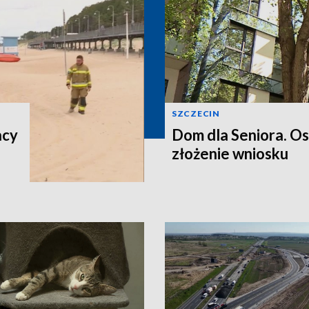
SZCZECIN
acy
Dom dla Seniora. O
złożenie wniosku