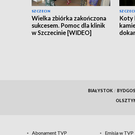
SZCZECIN
SZCZEC
Wielka zbiórka zakończona
Koty 
sukcesem. Pomoc dla klinik
kamie
w Szczecinie [WIDEO]
dokar
[WID
BIAŁYSTOK
/
BYDGO
OLSZTY
Abonament TVP
Emisja w TVP