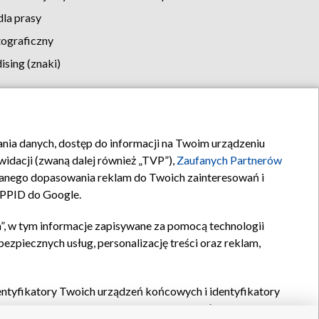
la prasy
tograficzny
sing (znaki)
klamy
Kontakt
rania danych, dostęp do informacji na Twoim urządzeniu
idacji (zwaną dalej również „TVP”),
Zaufanych Partnerów
anego dopasowania reklam do Twoich zainteresowań i
a PPID do Google.
”, w tym informacje zapisywane za pomocą technologii
zpiecznych usług, personalizację treści oraz reklam,
identyfikatory Twoich urządzeń końcowych i identyfikatory
P,
Zaufanych Partnerów z IAB
oraz pozostałych
Zaufanych