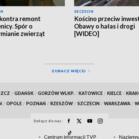
IN
SZCZECIN
kontra remont
Kościno przeciw inwest
nicy. Spór o
Obawy o hałas i drogi
mianie zwierząt
[WIDEO]
EO]
ZOBACZ WIĘCEJ
SZCZ
/
GDAŃSK
/
GORZÓW WLKP.
/
KATOWICE
/
KIELCE
/
KRA
N
/
OPOLE
/
POZNAŃ
/
RZESZÓW
/
SZCZECIN
/
WARSZAWA
/
W
Dołącz do nas:
Centrum informacji TVP
Naziemna