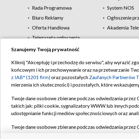
Rada Programowa
System NOS
Biuro Reklamy
Ogłoszenie pr
Oferta Handlowa
Akademia Tele
Telegazeta ogłoszenia
Szanujemy Twoją prywatność
Regulamin TVP
Kliknij "Akceptuję i przechodzę do serwisu", aby wyrazić zg
końcowym i ich przechowywanie oraz na przetwarzanie Twoich
z IAB* (1201 firm)
oraz pozostałych
Zaufanych Partnerów T
mierzenia ich skuteczności) i pozostałych, które wskazujemy
Twoje dane osobowe zbierane podczas odwiedzania przez 
takich jak: pliki cookie, sygnalizatory WWW lub innych pod
udostępnianie funkcji mediów społecznościowych oraz anali
Twoje dane osobowe zbierane podczas odwiedzania przez 
plików cookie, informacje o Twoich wyszukiwaniach w serwi