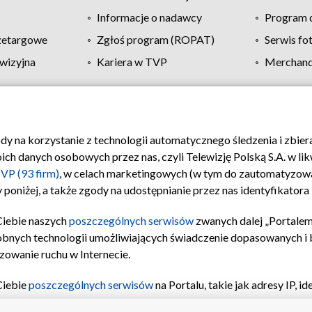
Informacje o nadawcy
Program d
zetargowe
Zgłoś program (ROPAT)
Serwis fo
wizyjna
Kariera w TVP
Merchandi
Polityka prywatności
Moje zgody
Pomoc
Biuro re
ody na korzystanie z technologii automatycznego śledzenia i zbie
 danych osobowych przez nas, czyli Telewizję Polską S.A. w likw
VP (93 firm)
, w celach marketingowych (w tym do zautomatyzow
 poniżej, a także zgody na udostępnianie przez nas identyfikator
Ciebie naszych
poszczególnych serwisów
zwanych dalej „Portalem
obnych technologii umożliwiających świadczenie dopasowanych i be
zowanie ruchu w Internecie.
Ciebie
poszczególnych serwisów
na Portalu, takie jak adresy IP, 
sach Portalu czy historia odwiedzin będą przetwarzane przez TV