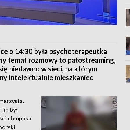
ice o 14:30 była psychoterapeutka
ny temat rozmowy to patostreaming,
 się niedawno w sieci, na którym
ny intelektualnie mieszkaniec
merzysta.
ilm był
ści chłopaka
morski