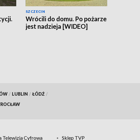
SZCZECIN
ycji.
Wrócili do domu. Po pożarze
jest nadzieja [WIDEO]
KÓW
/
LUBLIN
/
ŁÓDŹ
/
ROCŁAW
 Telewizja Cyfrowa
Sklep TVP