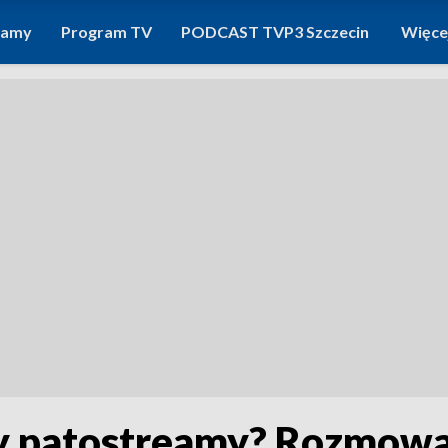
ramy
Program TV
PODCAST TVP3 Szczecin
Więce
y patostreamy? Rozmowa