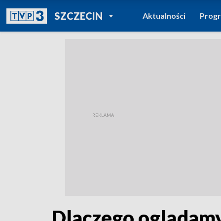
POWRÓT DO
SZCZECIN
Aktualności
Prog
TVP REGIONY
Dlaczego oglądam