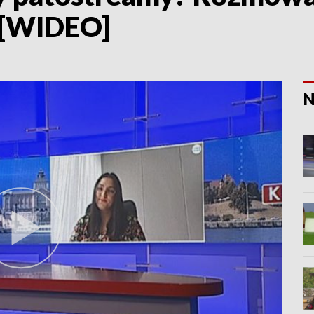
 [WIDEO]
N