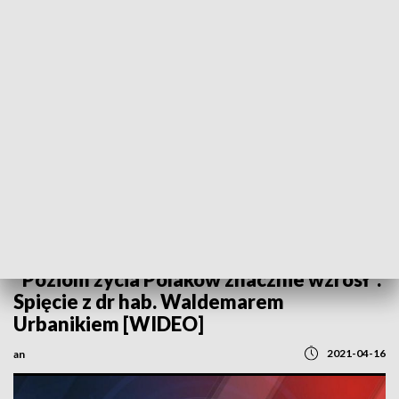
POWRÓT DO
SZCZECIN
TVP REGIONY
"Poziom życia Polaków znacznie wzrósł".
Spięcie z dr hab. Waldemarem
Urbanikiem [WIDEO]
2021-04-16
an