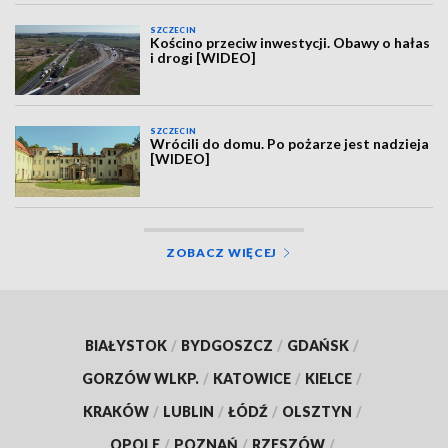
SZCZECIN
Kościno przeciw inwestycji. Obawy o hałas
i drogi [WIDEO]
SZCZECIN
Wrócili do domu. Po pożarze jest nadzieja
[WIDEO]
ZOBACZ WIĘCEJ
BIAŁYSTOK
/
BYDGOSZCZ
/
GDAŃSK
/
GORZÓW WLKP.
/
KATOWICE
/
KIELCE
/
KRAKÓW
/
LUBLIN
/
ŁÓDŹ
/
OLSZTYN
/
OPOLE
/
POZNAŃ
/
RZESZÓW
/