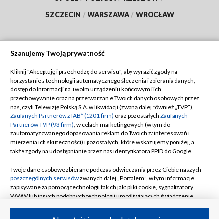
SZCZECIN
/
WARSZAWA
/
WROCŁAW
Szanujemy Twoją prywatność
Dołącz do nas:
Kliknij "Akceptuję i przechodzę do serwisu", aby wyrazić zgody na
korzystanie z technologii automatycznego śledzenia i zbierania danych,
TVP
dostęp do informacji na Twoim urządzeniu końcowym i ich
Abonament TVP
przechowywanie oraz na przetwarzanie Twoich danych osobowych przez
Regulamin TVP
nas, czyli Telewizję Polską S.A. w likwidacji (zwaną dalej również „TVP”),
Emisja w TVP
Polityka prywatności
Zaufanych Partnerów z IAB* (1201 firm)
oraz pozostałych
Zaufanych
Partnerów TVP (93 firm)
, w celach marketingowych (w tym do
Centrum informacji TVP
Moje zgody
zautomatyzowanego dopasowania reklam do Twoich zainteresowań i
mierzenia ich skuteczności) i pozostałych, które wskazujemy poniżej, a
Naziemna Telewizja Cyfrowa
Pomoc
także zgody na udostępnianie przez nas identyfikatora PPID do Google.
Sklep TVP
Biuro reklamy
Twoje dane osobowe zbierane podczas odwiedzania przez Ciebie naszych
Rada Programowa
Kontakt
poszczególnych serwisów
zwanych dalej „Portalem”, w tym informacje
zapisywane za pomocą technologii takich jak: pliki cookie, sygnalizatory
System NOS
WWW lub innych podobnych technologii umożliwiających świadczenie
dopasowanych i bezpiecznych usług, personalizację treści oraz reklam,
Informacje o nadawcy
Kanały
udostępnianie funkcji mediów społecznościowych oraz analizowanie