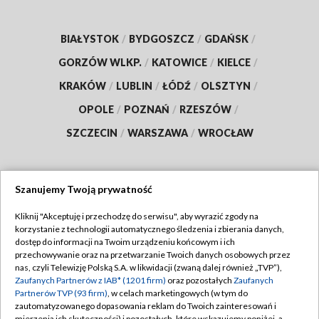
BIAŁYSTOK
/
BYDGOSZCZ
/
GDAŃSK
/
GORZÓW WLKP.
/
KATOWICE
/
KIELCE
/
KRAKÓW
/
LUBLIN
/
ŁÓDŹ
/
OLSZTYN
/
OPOLE
/
POZNAŃ
/
RZESZÓW
/
SZCZECIN
/
WARSZAWA
/
WROCŁAW
Szanujemy Twoją prywatność
Dołącz do nas:
Kliknij "Akceptuję i przechodzę do serwisu", aby wyrazić zgody na
korzystanie z technologii automatycznego śledzenia i zbierania danych,
TVP
dostęp do informacji na Twoim urządzeniu końcowym i ich
Abonament TVP
przechowywanie oraz na przetwarzanie Twoich danych osobowych przez
Regulamin TVP
nas, czyli Telewizję Polską S.A. w likwidacji (zwaną dalej również „TVP”),
Emisja w TVP
Polityka prywatności
Zaufanych Partnerów z IAB* (1201 firm)
oraz pozostałych
Zaufanych
Partnerów TVP (93 firm)
, w celach marketingowych (w tym do
Centrum informacji TVP
Moje zgody
zautomatyzowanego dopasowania reklam do Twoich zainteresowań i
mierzenia ich skuteczności) i pozostałych, które wskazujemy poniżej, a