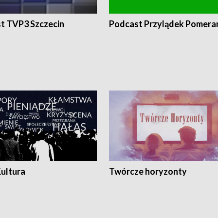
t TVP3 Szczecin
Podcast Przylądek Pomera
Kultura
Twórcze horyzonty