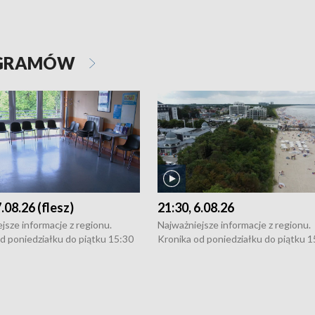
OGRAMÓW
7.08.26 (flesz)
21:30, 6.08.26
jsze informacje z regionu.
Najważniejsze informacje z regionu.
d poniedziałku do piątku 15:30
Kronika od poniedziałku do piątku 1
16:30 (+ rozmowa), 18:30, 21:30.
(flesz), 16:30 (+ rozmowa), 18:30, 21
y i święta 15:30 i 16:30
W weekendy i święta 15:30 i 16:30
8:30 i 21:30. Dziennikarze czekają
(flesz), 18:30 i 21:30. Dziennikarze c
a zgłoszenia: Szczecin - tel. 91-
na Państwa zgłoszenia: Szczecin - te
0, Koszalin - tel. 94-34-50-054,
4 8-10-400, Koszalin - tel. 94-34-50