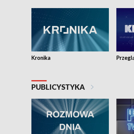
e-mail: kronika@tvp.pl.
e-mail: k
Kronika
Przegl
PUBLICYSTYKA