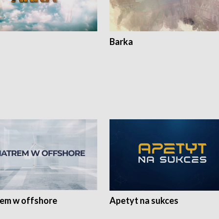
Barka
rem w offshore
Apetyt na sukces