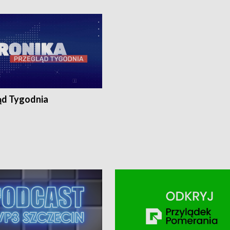
ronika@tvp.pl.
e-mail: kronika@tvp.pl.
ąd Tygodnia