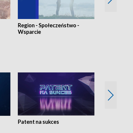
Region - Społeczeństwo -
Bez Barier
Wsparcie
Patent na sukces
Rolnictwo w 