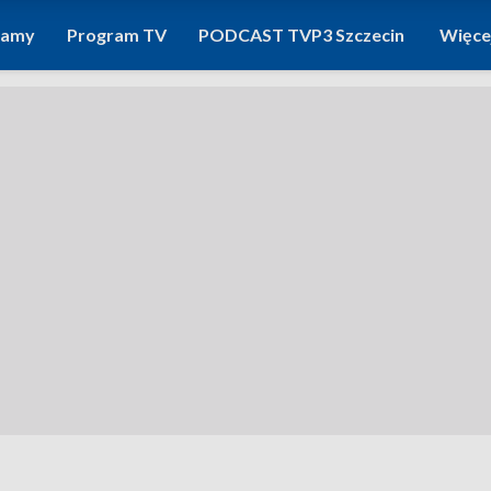
ramy
Program TV
PODCAST TVP3 Szczecin
Więce