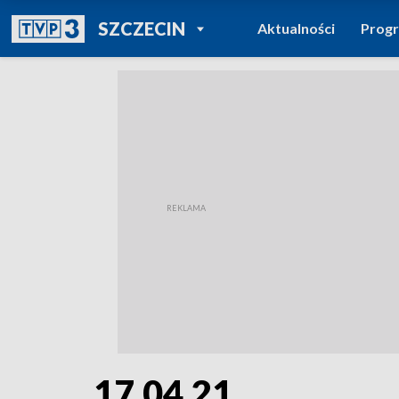
POWRÓT DO
SZCZECIN
Aktualności
Prog
TVP REGIONY
17.04.21