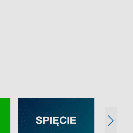
e-mail: kronika@tvp.pl.
e-mail: kronika@t