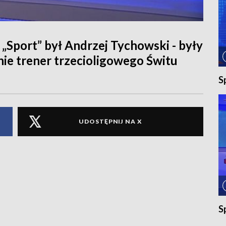
„Sport” był Andrzej Tychowski - były
nie trener trzecioligowego Świtu
S
UDOSTĘPNIJ NA X
S