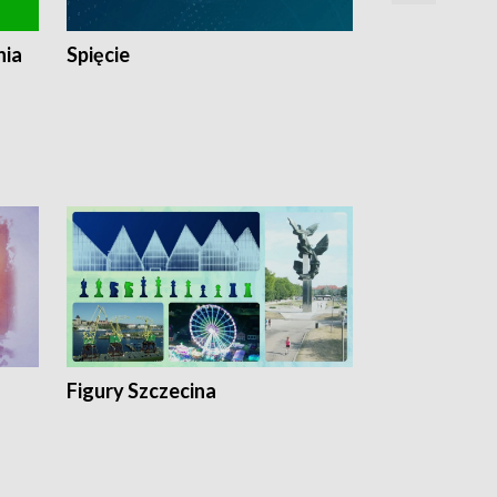
nia
Spięcie
Niedziałkow
Figury Szczecina