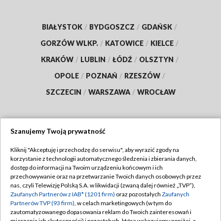
BIAŁYSTOK
/
BYDGOSZCZ
/
GDAŃSK
/
GORZÓW WLKP.
/
KATOWICE
/
KIELCE
/
KRAKÓW
/
LUBLIN
/
ŁÓDŹ
/
OLSZTYN
/
OPOLE
/
POZNAŃ
/
RZESZÓW
/
SZCZECIN
/
WARSZAWA
/
WROCŁAW
Szanujemy Twoją prywatność
Dołącz do nas:
Kliknij "Akceptuję i przechodzę do serwisu", aby wyrazić zgody na
korzystanie z technologii automatycznego śledzenia i zbierania danych,
TVP
dostęp do informacji na Twoim urządzeniu końcowym i ich
Abonament TVP
przechowywanie oraz na przetwarzanie Twoich danych osobowych przez
Regulamin TVP
nas, czyli Telewizję Polską S.A. w likwidacji (zwaną dalej również „TVP”),
Emisja w TVP
Polityka prywatności
Zaufanych Partnerów z IAB* (1201 firm)
oraz pozostałych
Zaufanych
Partnerów TVP (93 firm)
, w celach marketingowych (w tym do
Centrum informacji TVP
Moje zgody
zautomatyzowanego dopasowania reklam do Twoich zainteresowań i
mierzenia ich skuteczności) i pozostałych, które wskazujemy poniżej, a