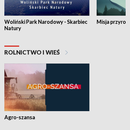
Woliński Park Narodowy - Skarbiec
Misja przyrod
Natury
ROLNICTWO I WIEŚ
Agro-szansa