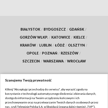
BIAŁYSTOK
/
BYDGOSZCZ
/
GDAŃSK
/
GORZÓW WLKP.
/
KATOWICE
/
KIELCE
/
KRAKÓW
/
LUBLIN
/
ŁÓDŹ
/
OLSZTYN
/
OPOLE
/
POZNAŃ
/
RZESZÓW
/
SZCZECIN
/
WARSZAWA
/
WROCŁAW
Szanujemy Twoją prywatność
Dołącz do nas:
Kliknij "Akceptuję i przechodzę do serwisu", aby wyrazić zgody na
korzystanie z technologii automatycznego śledzenia i zbierania danych,
TVP
dostęp do informacji na Twoim urządzeniu końcowym i ich
Abonament TVP
przechowywanie oraz na przetwarzanie Twoich danych osobowych przez
Regulamin TVP
nas, czyli Telewizję Polską S.A. w likwidacji (zwaną dalej również „TVP”),