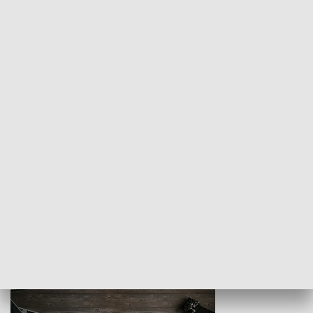
Z indeksem w ręku
Droga po suk
HISTORIA