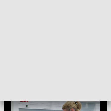
POWRÓT DO
SZCZECIN
TVP REGIONY
Otwarto pierwszy Powszechny Punkt
Szczepień w regionie
2021-04-19
Mateusz Burdziński / ms