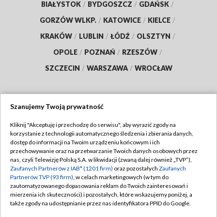
BIAŁYSTOK
/
BYDGOSZCZ
/
GDAŃSK
/
GORZÓW WLKP.
/
KATOWICE
/
KIELCE
/
KRAKÓW
/
LUBLIN
/
ŁÓDŹ
/
OLSZTYN
/
OPOLE
/
POZNAŃ
/
RZESZÓW
/
SZCZECIN
/
WARSZAWA
/
WROCŁAW
Szanujemy Twoją prywatność
Dołącz do nas:
Kliknij "Akceptuję i przechodzę do serwisu", aby wyrazić zgody na
korzystanie z technologii automatycznego śledzenia i zbierania danych,
TVP
dostęp do informacji na Twoim urządzeniu końcowym i ich
Abonament TVP
przechowywanie oraz na przetwarzanie Twoich danych osobowych przez
Regulamin TVP
nas, czyli Telewizję Polską S.A. w likwidacji (zwaną dalej również „TVP”),
Emisja w TVP
Polityka prywatności
Zaufanych Partnerów z IAB* (1201 firm)
oraz pozostałych
Zaufanych
Partnerów TVP (93 firm)
, w celach marketingowych (w tym do
Centrum informacji TVP
Moje zgody
zautomatyzowanego dopasowania reklam do Twoich zainteresowań i
mierzenia ich skuteczności) i pozostałych, które wskazujemy poniżej, a
Naziemna Telewizja Cyfrowa
Pomoc
także zgody na udostępnianie przez nas identyfikatora PPID do Google.
Sklep TVP
Biuro reklamy