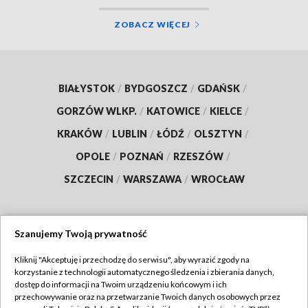
ZOBACZ WIĘCEJ
BIAŁYSTOK
/
BYDGOSZCZ
/
GDAŃSK
/
GORZÓW WLKP.
/
KATOWICE
/
KIELCE
/
KRAKÓW
/
LUBLIN
/
ŁÓDŹ
/
OLSZTYN
/
OPOLE
/
POZNAŃ
/
RZESZÓW
/
SZCZECIN
/
WARSZAWA
/
WROCŁAW
Szanujemy Twoją prywatność
Dołącz do nas:
Kliknij "Akceptuję i przechodzę do serwisu", aby wyrazić zgody na
korzystanie z technologii automatycznego śledzenia i zbierania danych,
TVP
dostęp do informacji na Twoim urządzeniu końcowym i ich
Abonament TVP
przechowywanie oraz na przetwarzanie Twoich danych osobowych przez
Regulamin TVP