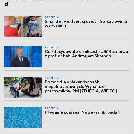
zł
SZCZECIN
Smartfony ogłupiają dzieci. Gorsze wyniki
w czytaniu
SZCZECIN
Co zdecydowało o sukcesie US? Rozmowa
z prof. dr hab. Andrzejem Skrendo
SZCZECIN
Pomoc dla opiekunów osób
niepełnosprawnych. Wynalazek
pracowników PM [ZDJĘCIA, WIDEO]
SZCZECIN
Pływanie pomaga. Nowe wyniki badań