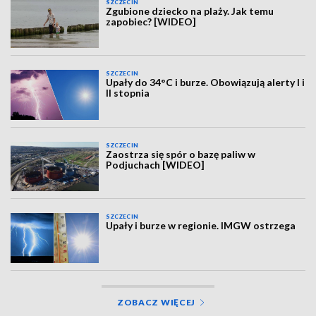
SZCZECIN
Zgubione dziecko na plaży. Jak temu
zapobiec? [WIDEO]
SZCZECIN
Upały do 34°C i burze. Obowiązują alerty I i
II stopnia
SZCZECIN
Zaostrza się spór o bazę paliw w
Podjuchach [WIDEO]
SZCZECIN
Upały i burze w regionie. IMGW ostrzega
ZOBACZ WIĘCEJ