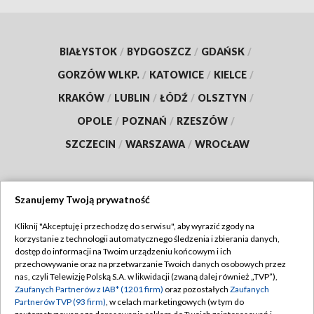
BIAŁYSTOK
/
BYDGOSZCZ
/
GDAŃSK
/
GORZÓW WLKP.
/
KATOWICE
/
KIELCE
/
KRAKÓW
/
LUBLIN
/
ŁÓDŹ
/
OLSZTYN
/
OPOLE
/
POZNAŃ
/
RZESZÓW
/
SZCZECIN
/
WARSZAWA
/
WROCŁAW
Szanujemy Twoją prywatność
Dołącz do nas:
Kliknij "Akceptuję i przechodzę do serwisu", aby wyrazić zgody na
korzystanie z technologii automatycznego śledzenia i zbierania danych,
TVP
dostęp do informacji na Twoim urządzeniu końcowym i ich
Abonament TVP
przechowywanie oraz na przetwarzanie Twoich danych osobowych przez
Regulamin TVP
nas, czyli Telewizję Polską S.A. w likwidacji (zwaną dalej również „TVP”),
Emisja w TVP
Polityka prywatności
Zaufanych Partnerów z IAB* (1201 firm)
oraz pozostałych
Zaufanych
Partnerów TVP (93 firm)
, w celach marketingowych (w tym do
Centrum informacji TVP
Moje zgody