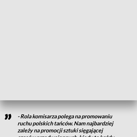
współzałożycielkę Szczecinian Ewę Ott-Kamińską powołała
polska sekcja Międzynarodowej Rady Stowarzyszeń
Folklorystycznych. - Jestem przekonany, że dzięki tej decyzji
tańce polskie będą królować na terenie województwa
zachodniopomorskiego w Szczecinie i jego okolicach za co
mocno trzymam kciuki – powiedział Jan Galasiński,
przewodniczący Prezydium Komisji ds. Tańców Polskich PS
CIOFF.
Polonez, mazur czy kujawiak kiedyś były znane na terenie
całej Polski i tańczone przez wiele grup społecznych.
Dlatego, jak podkreśla Ewa Ott-Kamińska, jej nowa rola to
wspaniała przygoda, ale też spore wyzwanie.
- Rola komisarza polega na promowaniu
ruchu polskich tańców. Nam najbardziej
zależy na promocji sztuki sięgającej