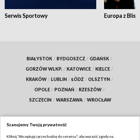
Serwis Sportowy
Europa z Blisk
BIAŁYSTOK
/
BYDGOSZCZ
/
GDAŃSK
/
GORZÓW WLKP.
/
KATOWICE
/
KIELCE
/
KRAKÓW
/
LUBLIN
/
ŁÓDŹ
/
OLSZTYN
/
OPOLE
/
POZNAŃ
/
RZESZÓW
/
SZCZECIN
/
WARSZAWA
/
WROCŁAW
Szanujemy Twoją prywatność
Dołącz do nas:
Kliknij "Akceptuję i przechodzę do serwisu", aby wyrazić zgody na