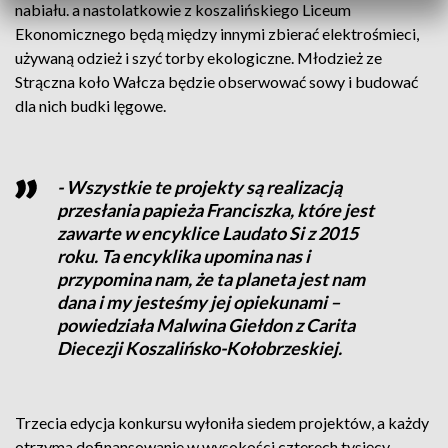
nabiału. a nastolatkowie z koszalińskiego Liceum
Ekonomicznego będą między innymi zbierać elektrośmieci,
używaną odzież i szyć torby ekologiczne. Młodzież ze
Strączna koło Wałcza będzie obserwować sowy i budować
dla nich budki lęgowe.
- Wszystkie te projekty są realizacją
przesłania papieża Franciszka, które jest
zawarte w encyklice Laudato Si z 2015
roku. Ta encyklika upomina nas i
przypomina nam, że ta planeta jest nam
dana i my jesteśmy jej opiekunami –
powiedziała Malwina Giełdon z Carita
Diecezji Koszalińsko-Kołobrzeskiej.
Trzecia edycja konkursu wyłoniła siedem projektów, a każdy
otrzyma dofinansowanie w wysokości czterech tysięcy