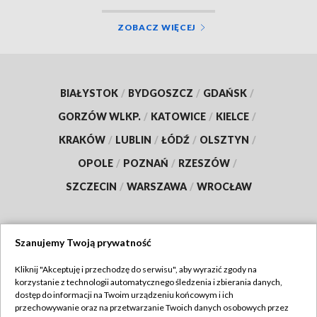
ZOBACZ WIĘCEJ
BIAŁYSTOK
/
BYDGOSZCZ
/
GDAŃSK
/
GORZÓW WLKP.
/
KATOWICE
/
KIELCE
/
KRAKÓW
/
LUBLIN
/
ŁÓDŹ
/
OLSZTYN
/
OPOLE
/
POZNAŃ
/
RZESZÓW
/
SZCZECIN
/
WARSZAWA
/
WROCŁAW
Szanujemy Twoją prywatność
Dołącz do nas:
Kliknij "Akceptuję i przechodzę do serwisu", aby wyrazić zgody na
korzystanie z technologii automatycznego śledzenia i zbierania danych,
TVP
dostęp do informacji na Twoim urządzeniu końcowym i ich
Abonament TVP
przechowywanie oraz na przetwarzanie Twoich danych osobowych przez
Regulamin TVP