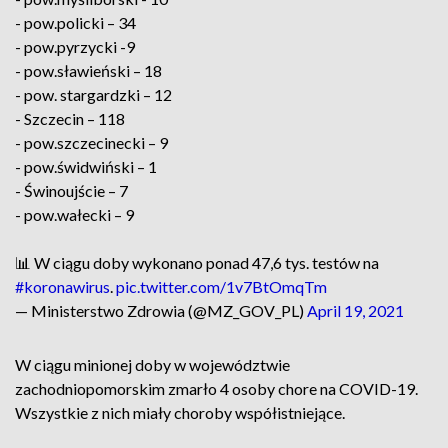
- pow.policki – 34
- pow.pyrzycki -9
- pow.sławieński – 18
- pow. stargardzki – 12
- Szczecin – 118
- pow.szczecinecki – 9
- pow.świdwiński – 1
- Świnoujście – 7
- pow.wałecki – 9
📊 W ciągu doby wykonano ponad 47,6 tys. testów na
#koronawirus
.
pic.twitter.com/1v7BtOmqTm
— Ministerstwo Zdrowia (@MZ_GOV_PL)
April 19, 2021
W ciągu minionej doby w województwie
zachodniopomorskim zmarło 4 osoby chore na COVID-19.
Wszystkie z nich miały choroby współistniejące.