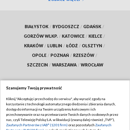
BIAŁYSTOK
/
BYDGOSZCZ
/
GDAŃSK
/
GORZÓW WLKP.
/
KATOWICE
/
KIELCE
/
KRAKÓW
/
LUBLIN
/
ŁÓDŹ
/
OLSZTYN
/
OPOLE
/
POZNAŃ
/
RZESZÓW
/
SZCZECIN
/
WARSZAWA
/
WROCŁAW
Szanujemy Twoją prywatność
Dołącz do nas:
Kliknij "Akceptuję i przechodzę do serwisu", aby wyrazić zgody na
korzystanie z technologii automatycznego śledzenia i zbierania danych,
TVP
dostęp do informacji na Twoim urządzeniu końcowym i ich
Abonament TVP
przechowywanie oraz na przetwarzanie Twoich danych osobowych przez
Regulamin TVP
nas, czyli Telewizję Polską S.A. w likwidacji (zwaną dalej również „TVP”),
Emisja w TVP
Polityka prywatności
Zaufanych Partnerów z IAB* (1201 firm)
oraz pozostałych
Zaufanych