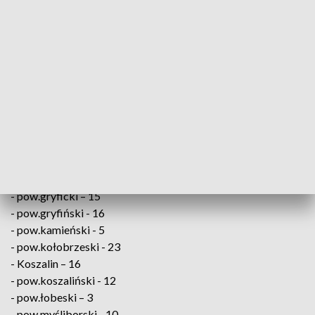
Od początku epidemii koronawirusem zaraziło się 2 695 327
osób, a 62 133 zakażonych zmarło. Wyzdrowiało ponad 2
miliony 334 tys. chorych na COVID-19.
W Zachodniopomorskiem zakażenie wirusem SARS-
CoV-2 potwierdzono u osób z:
- pow. białogardzki - 8
- pow. choszczeński - 3
- pow. drawski – 7
- pow.goleniowski - 21
- pow.gryficki – 15
- pow.gryfiński - 16
- pow.kamieński - 5
- pow.kołobrzeski - 23
- Koszalin – 16
- pow.koszaliński - 12
- pow.łobeski – 3
- pow.myśliborski - 10