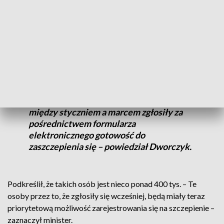
sztuk. – Mamy też niestety informację, że w kolejnych
tygodniach sytuacja może wyglądać podobnie, dostawy będą
ograniczone – powiedział. – Dobrą informacją jest to, że
przekroczyliśmy 9 mln wykonanych szczepień w Polsce i
system cały czas przyspiesza – poinformował minister.
– 28 kwietnia uruchomimy rejestrację dla
osób między 30. a 39. rokiem, które
między styczniem a marcem zgłosiły za
pośrednictwem formularza
elektronicznego gotowość do
zaszczepienia się – powiedział Dworczyk.
Podkreślił, że takich osób jest nieco ponad 400 tys. – Te
osoby przez to, że zgłosiły się wcześniej, będą miały teraz
priorytetową możliwość zarejestrowania się na szczepienie –
zaznaczył minister.