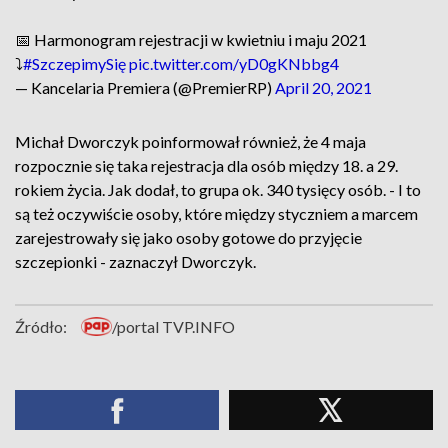
📅 Harmonogram rejestracji w kwietniu i maju 2021
⤵️
#SzczepimySię
pic.twitter.com/yD0gKNbbg4
— Kancelaria Premiera (@PremierRP)
April 20, 2021
Michał Dworczyk poinformował również, że 4 maja
rozpocznie się taka rejestracja dla osób między 18. a 29.
rokiem życia. Jak dodał, to grupa ok. 340 tysięcy osób. - I to
są też oczywiście osoby, które między styczniem a marcem
zarejestrowały się jako osoby gotowe do przyjęcie
szczepionki - zaznaczył Dworczyk.
Źródło:
/portal TVP.INFO