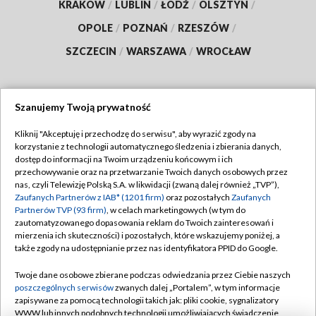
KRAKÓW
/
LUBLIN
/
ŁÓDŹ
/
OLSZTYN
/
OPOLE
/
POZNAŃ
/
RZESZÓW
/
SZCZECIN
/
WARSZAWA
/
WROCŁAW
Szanujemy Twoją prywatność
Dołącz do nas:
Kliknij "Akceptuję i przechodzę do serwisu", aby wyrazić zgody na
korzystanie z technologii automatycznego śledzenia i zbierania danych,
TVP
dostęp do informacji na Twoim urządzeniu końcowym i ich
Abonament TVP
przechowywanie oraz na przetwarzanie Twoich danych osobowych przez
Regulamin TVP
nas, czyli Telewizję Polską S.A. w likwidacji (zwaną dalej również „TVP”),
Emisja w TVP
Polityka prywatności
Zaufanych Partnerów z IAB* (1201 firm)
oraz pozostałych
Zaufanych
Partnerów TVP (93 firm)
, w celach marketingowych (w tym do
Centrum informacji TVP
Moje zgody
zautomatyzowanego dopasowania reklam do Twoich zainteresowań i
mierzenia ich skuteczności) i pozostałych, które wskazujemy poniżej, a
Naziemna Telewizja Cyfrowa
Pomoc
także zgody na udostępnianie przez nas identyfikatora PPID do Google.
Sklep TVP
Biuro reklamy
Twoje dane osobowe zbierane podczas odwiedzania przez Ciebie naszych
Rada Programowa
Kontakt
poszczególnych serwisów
zwanych dalej „Portalem”, w tym informacje
zapisywane za pomocą technologii takich jak: pliki cookie, sygnalizatory
System NOS
WWW lub innych podobnych technologii umożliwiających świadczenie