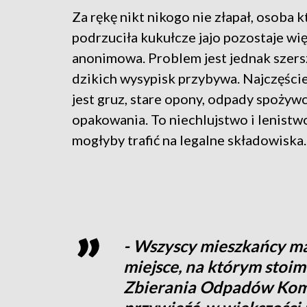
Za rękę nikt nikogo nie złapał, osoba k
podrzuciła kukułcze jajo pozostaje wi
anonimowa. Problem jest jednak szersz
dzikich wysypisk przybywa. Najczęści
jest gruz, stare opony, odpady spożywc
opakowania. To niechlujstwo i lenistw
mogłyby trafić na legalne składowiska.
- Wszyscy mieszkańcy ma
miejsce, na którym stoim
Zbierania Odpadów Kom