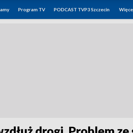
ramy
Program TV
PODCAST TVP3 Szczecin
Więce
zdłuż drogi. Problem ze