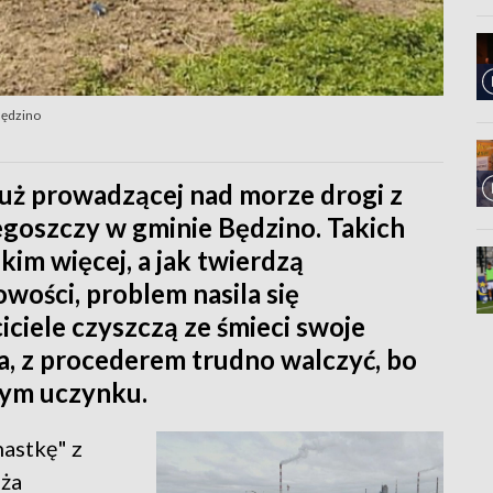
Będzino
ż prowadzącej nad morze drogi z
goszczy w gminie Będzino. Takich
kim więcej, a jak twierdzą
wości, problem nasila się
iciele czyszczą ze śmieci swoje
a, z procederem trudno walczyć, bo
cym uczynku.
nastkę" z
ża