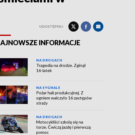
UDOSTĘPNIJ:
AJNOWSZE INFORMACJE
NA DROGACH
Tragedia na drodze. Zginął
16-latek
NA SYGNALE
Pożar hali produkcyjnej. Z
ogniem walczyło 16 zastępów
straży
NA DROGACH
Motocykliści szkolą się na
torze. Ćwiczą jazdę i pierwszą
pomoc