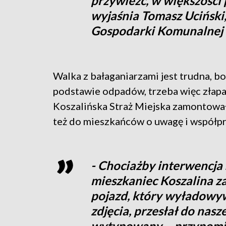
przywieźć, w większości
wyjaśnia Tomasz Uciński
Gospodarki Komunalnej w
Walka z bałaganiarzami jest trudna, b
podstawie odpadów, trzeba więc złap
Koszalińska Straż Miejska zamontował
też do mieszkańców o uwagę i współpr
- Chociażby interwencja
mieszkaniec Koszalina za
pojazd, który wyładowyw
zdjęcia, przesłał do nasz
wytypowany – przypomin