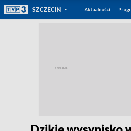
POWRÓT DO
SZCZECIN
Aktualności
Prog
TVP REGIONY
Dzikie wysypisko w