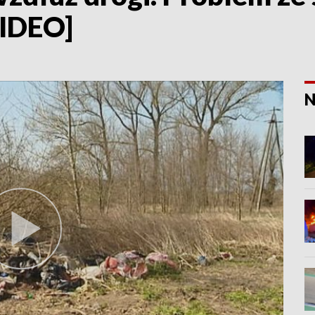
WIDEO]
N