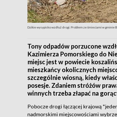
Dzikie wysypisko wzdłuż drogi. Problem ze śmieciami w gminie 
Tony odpadów porzucone wzdłu
Kazimierza Pomorskiego do Nie
miejsc jest w powiecie koszalińs
mieszkańcy okolicznych miejsco
szczególnie wiosną, kiedy właśc
posesje. Zdaniem stróżów praw
winnych trzeba złapać na gorą
Pobocze drogi łączącej krajową "jede
nadmorskimi miejscowościami wybrze