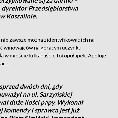
 przyjmowane są za darmo –
, dyrektor Przedsiębiorstwa
 Koszalinie.
o nie zawsze można zidentyfikować ich na
ać winowajców na gorącym uczynku.
a w mieście kilkanaście fotopułapek. Apeluje
acę.
 sprzed dwóch dni, gdy
uważył na ul. Sarzyńskiej
ał duże ilości papy. Wykonał
ej komendy i sprawca jest już
a Piotr Simiński, komendant