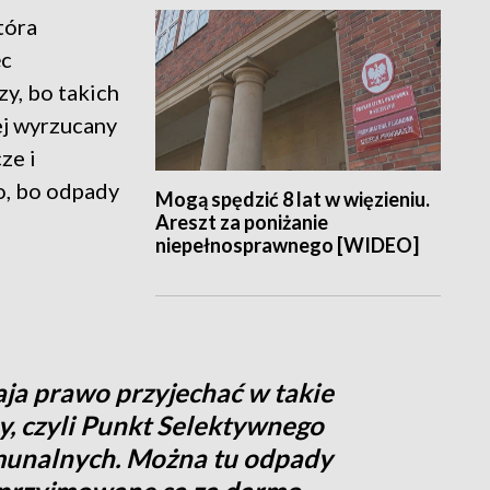
tóra
ęc
y, bo takich
ej wyrzucany
ze i
o, bo odpady
Mogą spędzić 8 lat w więzieniu.
Areszt za poniżanie
niepełnosprawnego [WIDEO]
ja prawo przyjechać w takie
y, czyli Punkt Selektywnego
unalnych. Można tu odpady