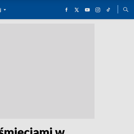
j
 śmieciami w