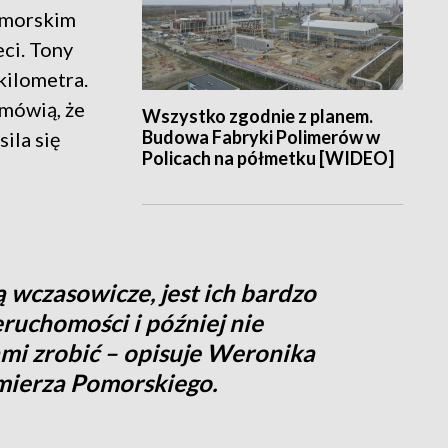
omorskim
eci. Tony
kilometra.
mówią, że
Wszystko zgodnie z planem.
Budowa Fabryki Polimerów w
ila się
Policach na półmetku [WIDEO]
ą wczasowicze, jest ich bardzo
eruchomości i później nie
ami zrobić – opisuje Weronika
mierza Pomorskiego.