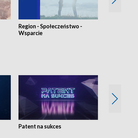
Region - Społeczeństwo -
Bez Barier
Wsparcie
Patent na sukces
Rolnictwo w 