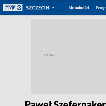
POWRÓT DO
SZCZECIN
Aktualności
Prog
TVP REGIONY
Paweł Szefernaker,