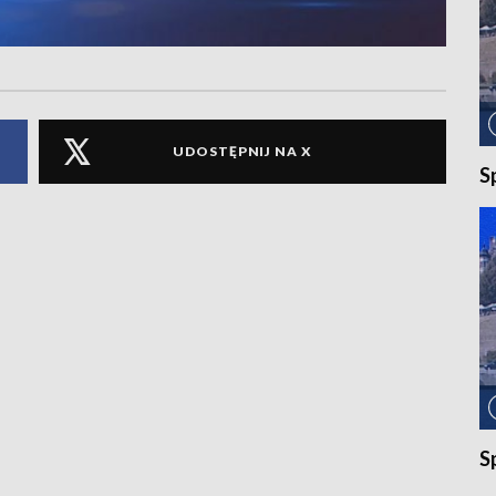
UDOSTĘPNIJ NA X
S
S