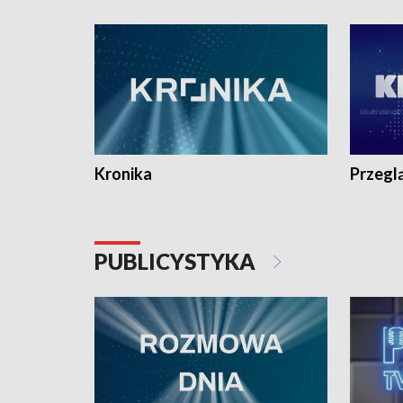
e-mail: kronika@tvp.pl.
e-mail: k
Kronika
Przegl
PUBLICYSTYKA