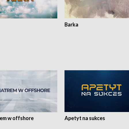
Barka
rem w offshore
Apetyt na sukces