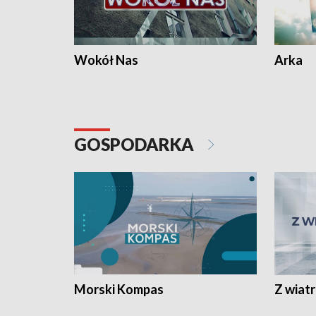
Wokół Nas
Arka
GOSPODARKA
Morski Kompas
Z wiat