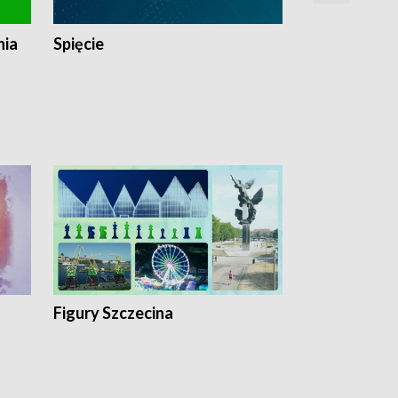
nia
Spięcie
Niedziałkow
Figury Szczecina