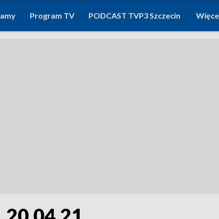
ramy
Program TV
PODCAST TVP3 Szczecin
Więce
 20.04.21