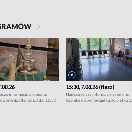
OGRAMÓW
7.08.26
15:30, 7.08.26 (flesz)
jsze informacje z regionu.
Najważniejsze informacje z regionu.
d poniedziałku do piątku 15:30
Kronika od poniedziałku do piątku 1
16:30 (+ rozmowa), 18:30, 21:30.
(flesz), 16:30 (+ rozmowa), 18:30, 21
y i święta 15:30 i 16:30
W weekendy i święta 15:30 i 16:30
8:30 i 21:30. Dziennikarze czekają
(flesz), 18:30 i 21:30. Dziennikarze c
a zgłoszenia: Szczecin - tel. 91-
na Państwa zgłoszenia: Szczecin - te
0, Koszalin - tel. 94-34-50-054,
4 8-10-400, Koszalin - tel. 94-34-50