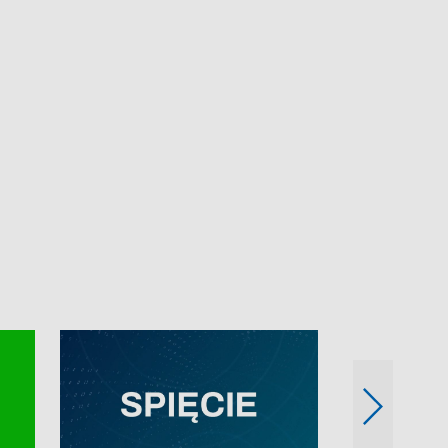
e-mail: kronika@tvp.pl.
e-mail: kronika@t