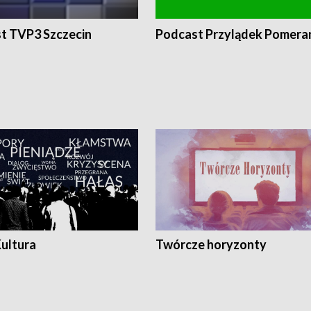
t TVP3 Szczecin
Podcast Przylądek Pomera
Kultura
Twórcze horyzonty