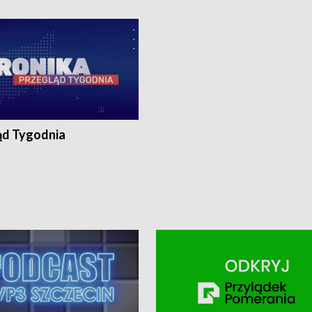
ronika@tvp.pl.
e-mail: kronika@tvp.pl.
ąd Tygodnia