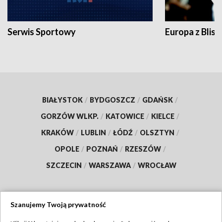
Serwis Sportowy
Europa z Blisk
BIAŁYSTOK
/
BYDGOSZCZ
/
GDAŃSK
/
GORZÓW WLKP.
/
KATOWICE
/
KIELCE
/
KRAKÓW
/
LUBLIN
/
ŁÓDŹ
/
OLSZTYN
/
OPOLE
/
POZNAŃ
/
RZESZÓW
/
SZCZECIN
/
WARSZAWA
/
WROCŁAW
Szanujemy Twoją prywatność
Dołącz do nas: