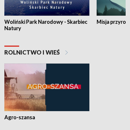
Woliński Park Narodowy - Skarbiec
Misja przyrod
Natury
ROLNICTWO I WIEŚ
Agro-szansa