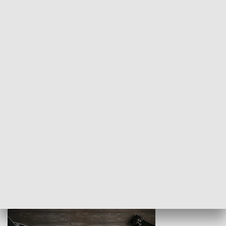
Z indeksem w ręku
Droga po suk
HISTORIA