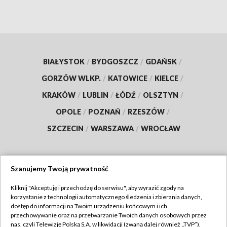
BIAŁYSTOK
/
BYDGOSZCZ
/
GDAŃSK
/
GORZÓW WLKP.
/
KATOWICE
/
KIELCE
/
KRAKÓW
/
LUBLIN
/
ŁÓDŹ
/
OLSZTYN
/
OPOLE
/
POZNAŃ
/
RZESZÓW
/
SZCZECIN
/
WARSZAWA
/
WROCŁAW
Szanujemy Twoją prywatność
Dołącz do nas:
Kliknij "Akceptuję i przechodzę do serwisu", aby wyrazić zgody na
korzystanie z technologii automatycznego śledzenia i zbierania danych,
TVP
dostęp do informacji na Twoim urządzeniu końcowym i ich
Abonament TVP
przechowywanie oraz na przetwarzanie Twoich danych osobowych przez
Regulamin TVP
nas, czyli Telewizję Polską S.A. w likwidacji (zwaną dalej również „TVP”),