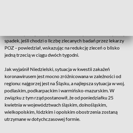
Na konferencji prasowej szef resortu zdrowia Adam
Niedzielski podkreślił, że w Polsce systematycznie spada
liczba zakażeń koronawirusem. Podkreślił, że poprawia się
również sytuacja w szpitalach. Widzimy też bardzo wyraźny
spadek, jeśli chodzi o liczbę zlecanych badań przez lekarzy
POZ – powiedział, wskazując na redukcję zleceń o blisko
jedną trzecią w ciągu dwóch tygodni.
Jak wyjaśnił Niedzielski, sytuacja w kwestii zakażeń
koronawirusem jest mocno zróżnicowana w zależności od
regionu: najgorzej jest na Śląsku, a najlepsza sytuacja w woj.
podlaskim, podkarpackim i warmińsko-mazurskim. W
związku z tym rząd postanowił, że od poniedziałku 25
kwietnia w województwach śląskim, dolnośląskim,
wielkopolskim, łódzkim i opolskim obostrzenia zostaną
utrzymane w dotychczasowej formie.