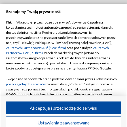
Szanujemy Twoją prywatność
Dołącz do nas:
Kliknij "Akceptuję i przechodzę do serwisu", aby wyrazić zgody na
korzystanie z technologii automatycznego śledzenia i zbierania danych,
TVP
dostęp do informacji na Twoim urządzeniu końcowym i ich
Abonament TVP
przechowywanie oraz na przetwarzanie Twoich danych osobowych przez
Regulamin TVP
nas, czyli Telewizję Polską S.A. w likwidacji (zwaną dalej również „TVP”),
Emisja w TVP
Polityka prywatności
Zaufanych Partnerów z IAB* (1201 firm)
oraz pozostałych
Zaufanych
Partnerów TVP (93 firm)
, w celach marketingowych (w tym do
Centrum informacji TVP
Moje zgody
zautomatyzowanego dopasowania reklam do Twoich zainteresowań i
mierzenia ich skuteczności) i pozostałych, które wskazujemy poniżej, a
Naziemna Telewizja Cyfrowa
Pomoc
także zgody na udostępnianie przez nas identyfikatora PPID do Google.
Sklep TVP
Biuro reklamy
Twoje dane osobowe zbierane podczas odwiedzania przez Ciebie naszych
Rada Programowa
Kontakt
poszczególnych serwisów
zwanych dalej „Portalem”, w tym informacje
zapisywane za pomocą technologii takich jak: pliki cookie, sygnalizatory
System NOS
WWW lub innych podobnych technologii umożliwiających świadczenie
dopasowanych i bezpiecznych usług, personalizację treści oraz reklam,
Informacje o nadawcy
Kanały
udostępnianie funkcji mediów społecznościowych oraz analizowanie
Akceptuję i przechodzę do serwisu
ruchu w Internecie.
Program dla prasy
©2026 Telewizja Polska S.A. w likwidacji
Biuro Reklamy
Twoje dane osobowe zbierane podczas odwiedzania przez Ciebie
Ustawienia zaawansowane
poszczególnych serwisów
na Portalu, takie jak adresy IP, identyfikatory