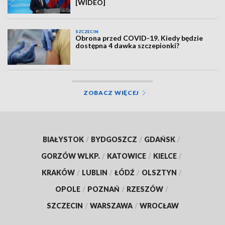
[WIDEO]
SZCZECIN
Obrona przed COVID-19. Kiedy będzie
dostępna 4 dawka szczepionki?
ZOBACZ WIĘCEJ
BIAŁYSTOK
/
BYDGOSZCZ
/
GDAŃSK
/
GORZÓW WLKP.
/
KATOWICE
/
KIELCE
/
KRAKÓW
/
LUBLIN
/
ŁÓDŹ
/
OLSZTYN
/
OPOLE
/
POZNAŃ
/
RZESZÓW
/
SZCZECIN
/
WARSZAWA
/
WROCŁAW