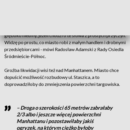
Manhattanu, przynajmniej na najbliższe lata, a na pewno za
tej kadencji – oświadczyła Urszula Pańka, szczecińska radna
KO.
Do końca kadencji zostało zaledwie 2,5 roku.– Jestem
głęboko nieufny, jeżeli chodzi o te słowa z prostych przyczyn.
Widzę po prostu, co miasto robi z małym handlem i drobnymi
przedsiębiorcami - mówi Radosław Adamski z Rady Osiedla
Śródmieście-Północ.
Groźba likwidacji wisi też nad Manhattanem. Miasto chce
dopuścić możliwość rozbudowy ul. Staszica, a to
doprowadziłoby do zmniejszenia powierzchni targowiska.
– Droga o szerokości 65 metrów zabrałaby
2/3 albo i jeszcze więcej powierzchni
Manhattanu i pozostawiłaby jakiś
ogryzek, na którym ciężko byłoby