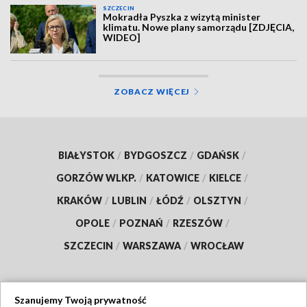
SZCZECIN
Mokradła Pyszka z wizytą minister
klimatu. Nowe plany samorządu [ZDJĘCIA,
WIDEO]
ZOBACZ WIĘCEJ
BIAŁYSTOK
/
BYDGOSZCZ
/
GDAŃSK
/
GORZÓW WLKP.
/
KATOWICE
/
KIELCE
/
KRAKÓW
/
LUBLIN
/
ŁÓDŹ
/
OLSZTYN
/
OPOLE
/
POZNAŃ
/
RZESZÓW
/
SZCZECIN
/
WARSZAWA
/
WROCŁAW
Szanujemy Twoją prywatność