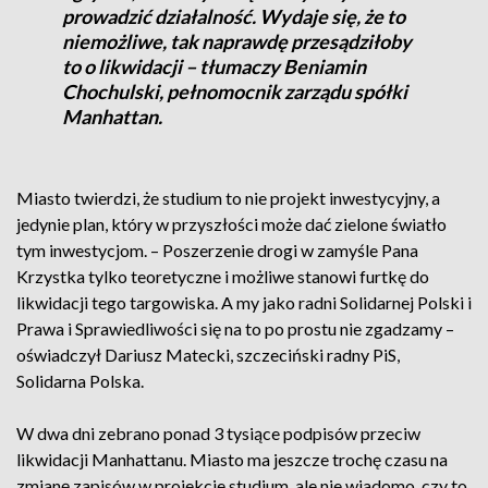
prowadzić działalność. Wydaje się, że to
niemożliwe, tak naprawdę przesądziłoby
to o likwidacji – tłumaczy Beniamin
Chochulski, pełnomocnik zarządu spółki
Manhattan.
Miasto twierdzi, że studium to nie projekt inwestycyjny, a
jedynie plan, który w przyszłości może dać zielone światło
tym inwestycjom. – Poszerzenie drogi w zamyśle Pana
Krzystka tylko teoretyczne i możliwe stanowi furtkę do
likwidacji tego targowiska. A my jako radni Solidarnej Polski i
Prawa i Sprawiedliwości się na to po prostu nie zgadzamy –
oświadczył Dariusz Matecki, szczeciński radny PiS,
Solidarna Polska.
W dwa dni zebrano ponad 3 tysiące podpisów przeciw
likwidacji Manhattanu. Miasto ma jeszcze trochę czasu na
zmianę zapisów w projekcie studium, ale nie wiadomo, czy to