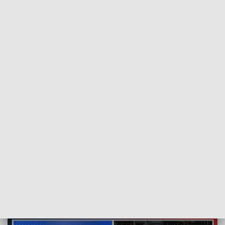
POWRÓT DO
SZCZECIN
TVP REGIONY
Podwyżki opłat za parkowanie. Spięcie z
Pawłem Bartnikiem [WIDEO]
2021-04-21
ms