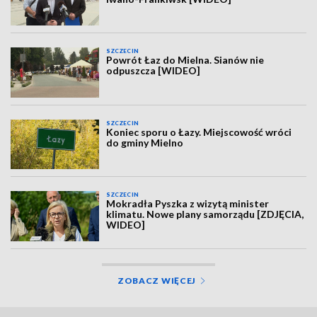
SZCZECIN
Powrót Łaz do Mielna. Sianów nie
odpuszcza [WIDEO]
SZCZECIN
Koniec sporu o Łazy. Miejscowość wróci
do gminy Mielno
SZCZECIN
Mokradła Pyszka z wizytą minister
klimatu. Nowe plany samorządu [ZDJĘCIA,
WIDEO]
ZOBACZ WIĘCEJ