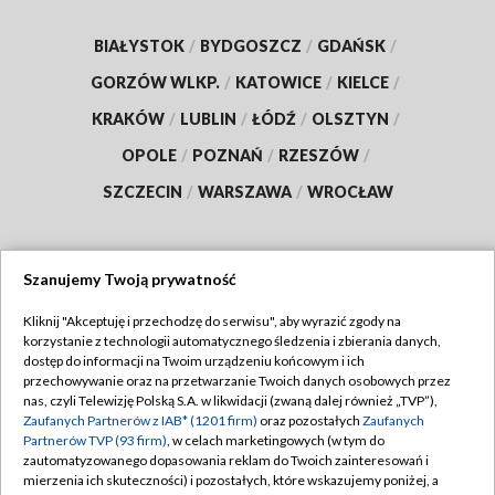
BIAŁYSTOK
/
BYDGOSZCZ
/
GDAŃSK
/
GORZÓW WLKP.
/
KATOWICE
/
KIELCE
/
KRAKÓW
/
LUBLIN
/
ŁÓDŹ
/
OLSZTYN
/
OPOLE
/
POZNAŃ
/
RZESZÓW
/
SZCZECIN
/
WARSZAWA
/
WROCŁAW
Szanujemy Twoją prywatność
Dołącz do nas:
Kliknij "Akceptuję i przechodzę do serwisu", aby wyrazić zgody na
korzystanie z technologii automatycznego śledzenia i zbierania danych,
TVP
dostęp do informacji na Twoim urządzeniu końcowym i ich
Abonament TVP
przechowywanie oraz na przetwarzanie Twoich danych osobowych przez
Regulamin TVP
nas, czyli Telewizję Polską S.A. w likwidacji (zwaną dalej również „TVP”),
Emisja w TVP
Polityka prywatności
Zaufanych Partnerów z IAB* (1201 firm)
oraz pozostałych
Zaufanych
Partnerów TVP (93 firm)
, w celach marketingowych (w tym do
Centrum informacji TVP
Moje zgody
zautomatyzowanego dopasowania reklam do Twoich zainteresowań i
mierzenia ich skuteczności) i pozostałych, które wskazujemy poniżej, a
Naziemna Telewizja Cyfrowa
Pomoc