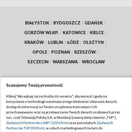
BIAŁYSTOK
/
BYDGOSZCZ
/
GDAŃSK
/
GORZÓW WLKP.
/
KATOWICE
/
KIELCE
/
KRAKÓW
/
LUBLIN
/
ŁÓDŹ
/
OLSZTYN
/
OPOLE
/
POZNAŃ
/
RZESZÓW
/
SZCZECIN
/
WARSZAWA
/
WROCŁAW
Szanujemy Twoją prywatność
Dołącz do nas:
Kliknij "Akceptuję i przechodzę do serwisu", aby wyrazić zgody na
korzystanie z technologii automatycznego śledzenia i zbierania danych,
TVP
dostęp do informacji na Twoim urządzeniu końcowym i ich
Abonament TVP
przechowywanie oraz na przetwarzanie Twoich danych osobowych przez
Regulamin TVP
nas, czyli Telewizję Polską S.A. w likwidacji (zwaną dalej również „TVP”),
Emisja w TVP
Polityka prywatności
Zaufanych Partnerów z IAB* (1201 firm)
oraz pozostałych
Zaufanych
Partnerów TVP (93 firm)
, w celach marketingowych (w tym do
Centrum informacji TVP