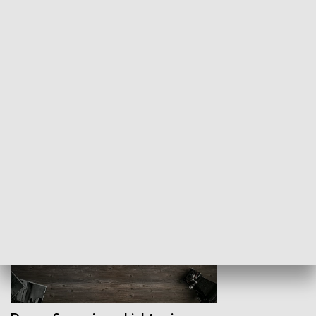
Z indeksem w ręku
Droga po suk
HISTORIA