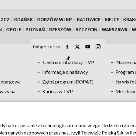
SZCZ
/
GDAŃSK
/
GORZÓW WLKP.
/
KATOWICE
/
KIELCE
/
KRA
N
/
OPOLE
/
POZNAŃ
/
RZESZÓW
/
SZCZECIN
/
WARSZAWA
/
W
Dołącz do nas:
Centrum informacji TVP
Naziemna
Informacje o nadawcy
Program d
zetargowe
Zgłoś program (ROPAT)
Serwis fo
wizyjna
Kariera w TVP
Merchandi
Polityka prywatności
Moje zgody
Pomoc
Biuro re
ody na korzystanie z technologii automatycznego śledzenia i zbie
 danych osobowych przez nas, czyli Telewizję Polską S.A. w likw