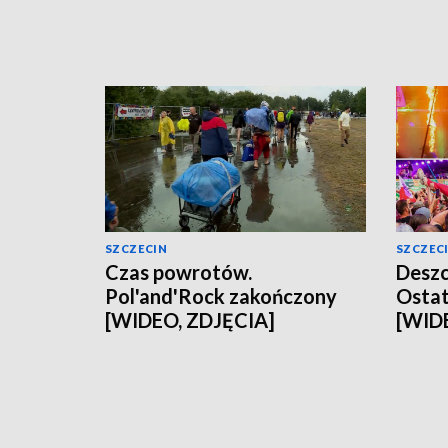
SZCZECIN
SZCZEC
Czas powrotów.
Deszc
Pol'and'Rock zakończony
Ostat
[WIDEO, ZDJĘCIA]
[WID