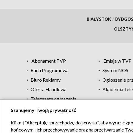
BIAŁYSTOK
/
BYDGO
OLSZTY
Abonament TVP
Emisja w TVP
Rada Programowa
System NOS
Biuro Reklamy
Ogłoszenie pr
Oferta Handlowa
Akademia Tele
Telegazeta ogłoszenia
Szanujemy Twoją prywatność
Regulamin TVP
Kliknij "Akceptuję i przechodzę do serwisu", aby wyrazić zg
końcowym i ich przechowywanie oraz na przetwarzanie Twoich