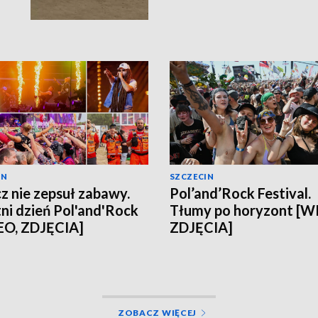
IN
SZCZECIN
z nie zepsuł zabawy.
Pol’and’Rock Festival.
ni dzień Pol'and'Rock
Tłumy po horyzont [W
EO, ZDJĘCIA]
ZDJĘCIA]
ZOBACZ WIĘCEJ