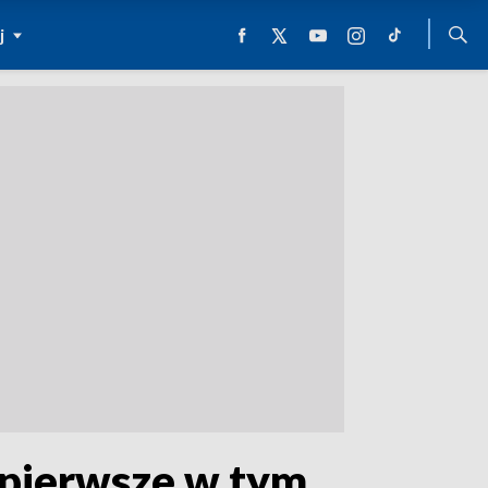
j
 pierwsze w tym