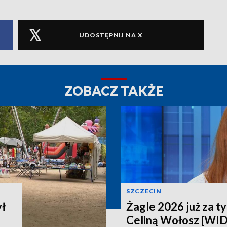
UDOSTĘPNIJ NA X
ZOBACZ TAKŻE
SZCZECIN
ył
Żagle 2026 już za t
Celiną Wołosz [WI