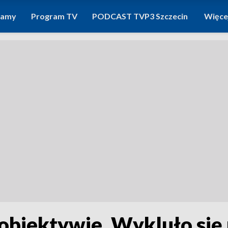
ramy
Program TV
PODCAST TVP3 Szczecin
Więce
 obiektywie. Wykluło się