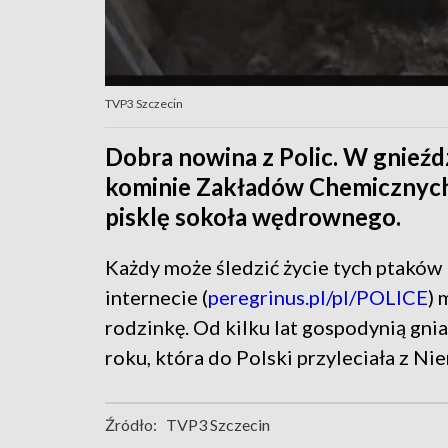
TVP3 Szczecin
Dobra nowina z Polic. W gnie
kominie Zakładów Chemicznych
pisklę sokoła wędrownego.
Każdy może śledzić życie tych ptaków
internecie (
peregrinus.pl/pl/POLICE
) 
rodzinkę. Od kilku lat gospodynią gni
roku, która do Polski przyleciała z Ni
Źródło:
TVP3 Szczecin