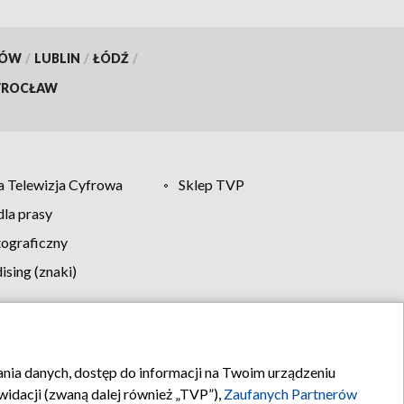
KÓW
/
LUBLIN
/
ŁÓDŹ
/
ROCŁAW
 Telewizja Cyfrowa
Sklep TVP
la prasy
tograficzny
sing (znaki)
klamy
Kontakt
rania danych, dostęp do informacji na Twoim urządzeniu
idacji (zwaną dalej również „TVP”),
Zaufanych Partnerów