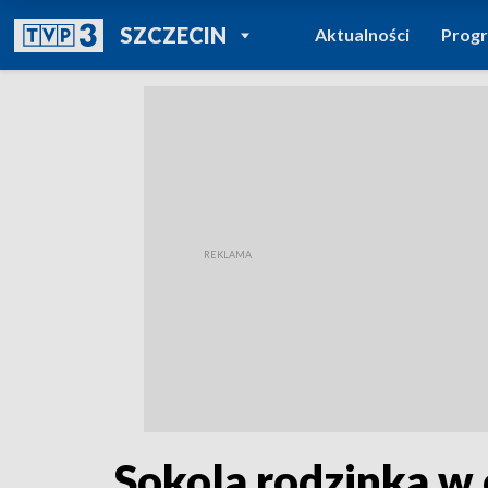
POWRÓT DO
SZCZECIN
Aktualności
Prog
TVP REGIONY
Sokola rodzinka w