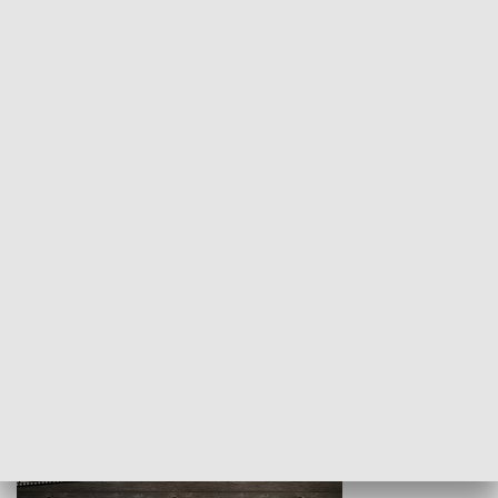
Z indeksem w ręku
Droga po suk
HISTORIA