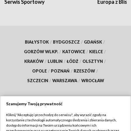
Serwis Sportowy
Europa z Blisk
BIAŁYSTOK
/
BYDGOSZCZ
/
GDAŃSK
/
GORZÓW WLKP.
/
KATOWICE
/
KIELCE
/
KRAKÓW
/
LUBLIN
/
ŁÓDŹ
/
OLSZTYN
/
OPOLE
/
POZNAŃ
/
RZESZÓW
/
SZCZECIN
/
WARSZAWA
/
WROCŁAW
Szanujemy Twoją prywatność
Dołącz do nas:
Kliknij "Akceptuję i przechodzę do serwisu", aby wyrazić zgody na
korzystanie z technologii automatycznego śledzenia i zbierania danych,
TVP
dostęp do informacji na Twoim urządzeniu końcowym i ich
Abonament TVP
przechowywanie oraz na przetwarzanie Twoich danych osobowych przez