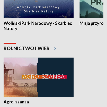
Woliński Park Narodowy - Skarbiec
Misja przyrod
Natury
ROLNICTWO I WIEŚ
Agro-szansa