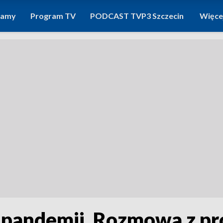
ramy
Program TV
PODCAST TVP3 Szczecin
Więce
li pandemii. Rozmowa z p