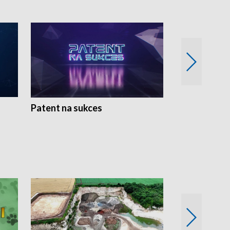
Patent na sukces
Rolnictwo w 