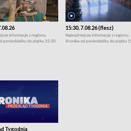
7.08.26
15:30, 7.08.26 (flesz)
jsze informacje z regionu.
Najważniejsze informacje z regionu.
d poniedziałku do piątku 15:30
Kronika od poniedziałku do piątku 1
16:30 (+ rozmowa), 18:30, 21:30.
(flesz), 16:30 (+ rozmowa), 18:30, 21
y i święta 15:30 i 16:30
W weekendy i święta 15:30 i 16:30
8:30 i 21:30. Dziennikarze czekają
(flesz), 18:30 i 21:30. Dziennikarze c
a zgłoszenia: Szczecin - tel. 91-
na Państwa zgłoszenia: Szczecin - te
0, Koszalin - tel. 94-34-50-054,
4 8-10-400, Koszalin - tel. 94-34-50
ronika@tvp.pl.
e-mail: kronika@tvp.pl.
ąd Tygodnia