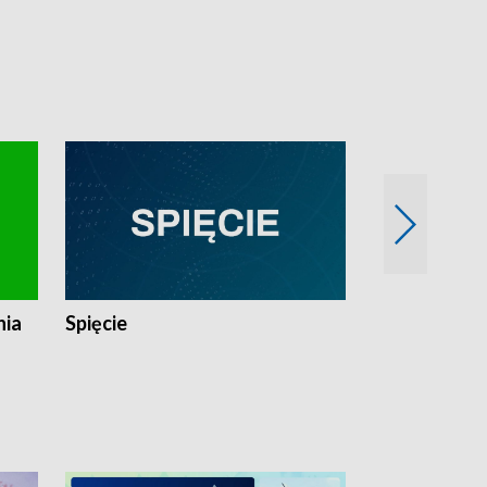
nia
Spięcie
Niedziałkow