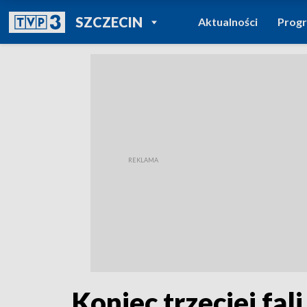
POWRÓT DO
SZCZECIN
Aktualności
Prog
TVP REGIONY
Koniec trzeciej fa