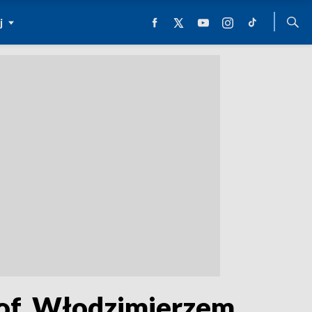
j
rof. Włodzimierzem