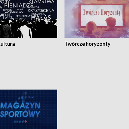
Kultura
Twórcze horyzonty