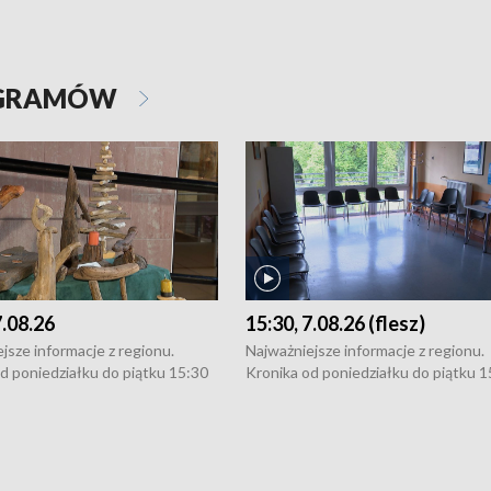
OGRAMÓW
7.08.26
15:30, 7.08.26 (flesz)
jsze informacje z regionu.
Najważniejsze informacje z regionu.
d poniedziałku do piątku 15:30
Kronika od poniedziałku do piątku 1
16:30 (+ rozmowa), 18:30, 21:30.
(flesz), 16:30 (+ rozmowa), 18:30, 21
y i święta 15:30 i 16:30
W weekendy i święta 15:30 i 16:30
8:30 i 21:30. Dziennikarze czekają
(flesz), 18:30 i 21:30. Dziennikarze c
a zgłoszenia: Szczecin - tel. 91-
na Państwa zgłoszenia: Szczecin - te
0, Koszalin - tel. 94-34-50-054,
4 8-10-400, Koszalin - tel. 94-34-50