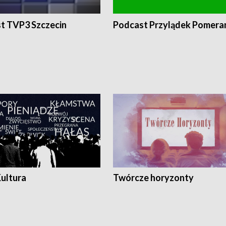
t TVP3 Szczecin
Podcast Przylądek Pomera
Kultura
Twórcze horyzonty