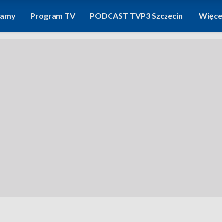
ramy
Program TV
PODCAST TVP3 Szczecin
Więce