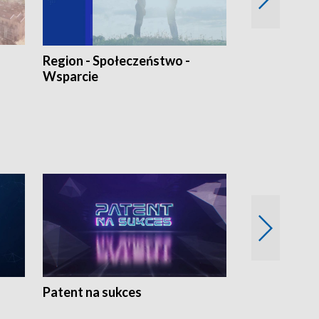
Region - Społeczeństwo -
Bez Barier
Wsparcie
Patent na sukces
Rolnictwo w 