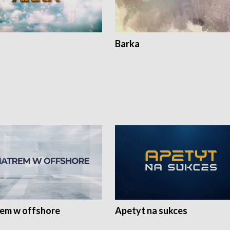
Barka
rem w offshore
Apetyt na sukces