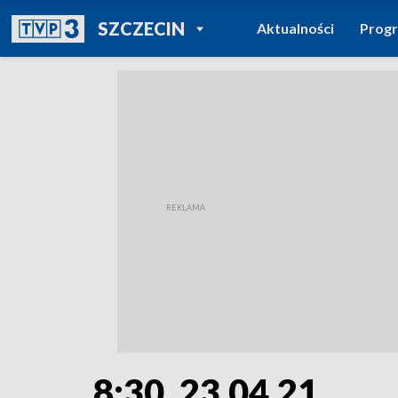
POWRÓT DO
SZCZECIN
Aktualności
Prog
TVP REGIONY
8:30, 23.04.21