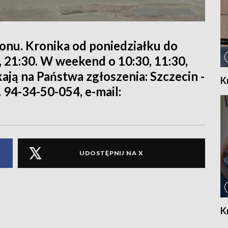
ionu. Kronika od poniedziałku do
0, 21:30. W weekend o 10:30, 11:30,
kają na Państwa zgłoszenia: Szczecin -
K
. 94-34-50-054, e-mail:
UDOSTĘPNIJ NA X
K