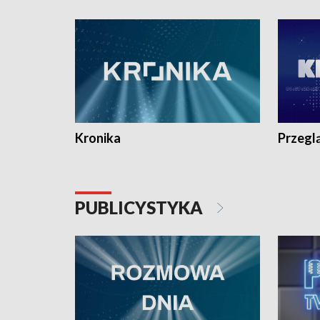
e-mail: kronika@tvp.pl.
e-mail: k
Kronika
Przegl
PUBLICYSTYKA