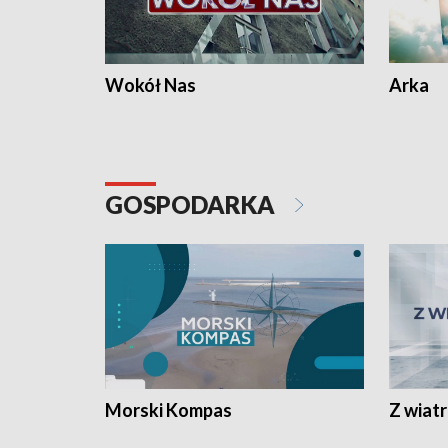
Wokół Nas
Arka
GOSPODARKA
Morski Kompas
Z wiat