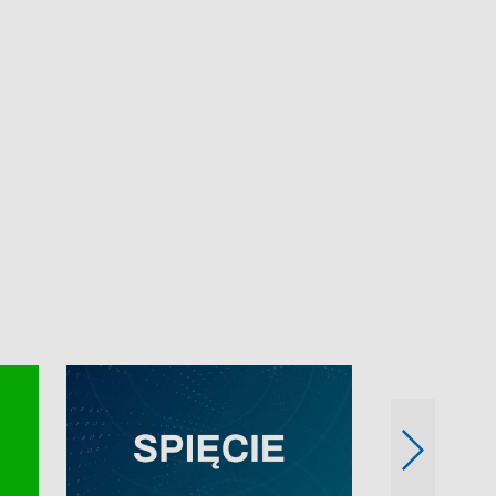
e-mail: kronika@tvp.pl.
e-mail: kronika@t