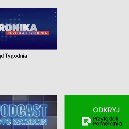
ronika@tvp.pl.
e-mail: kronika@tvp.pl.
ąd Tygodnia