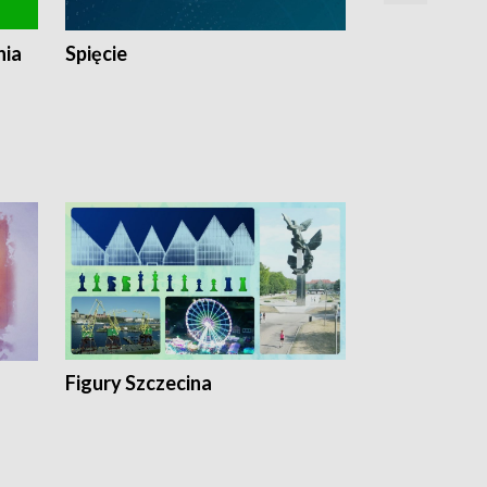
nia
Spięcie
Niedziałkow
Figury Szczecina