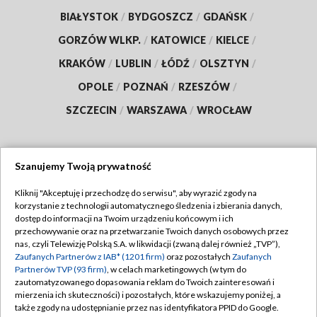
BIAŁYSTOK
/
BYDGOSZCZ
/
GDAŃSK
/
GORZÓW WLKP.
/
KATOWICE
/
KIELCE
/
KRAKÓW
/
LUBLIN
/
ŁÓDŹ
/
OLSZTYN
/
OPOLE
/
POZNAŃ
/
RZESZÓW
/
SZCZECIN
/
WARSZAWA
/
WROCŁAW
Szanujemy Twoją prywatność
Dołącz do nas:
Kliknij "Akceptuję i przechodzę do serwisu", aby wyrazić zgody na
korzystanie z technologii automatycznego śledzenia i zbierania danych,
TVP
dostęp do informacji na Twoim urządzeniu końcowym i ich
Abonament TVP
przechowywanie oraz na przetwarzanie Twoich danych osobowych przez
Regulamin TVP
nas, czyli Telewizję Polską S.A. w likwidacji (zwaną dalej również „TVP”),
Emisja w TVP
Polityka prywatności
Zaufanych Partnerów z IAB* (1201 firm)
oraz pozostałych
Zaufanych
Partnerów TVP (93 firm)
, w celach marketingowych (w tym do
Centrum informacji TVP
Moje zgody
zautomatyzowanego dopasowania reklam do Twoich zainteresowań i
mierzenia ich skuteczności) i pozostałych, które wskazujemy poniżej, a
Naziemna Telewizja Cyfrowa
Pomoc
także zgody na udostępnianie przez nas identyfikatora PPID do Google.