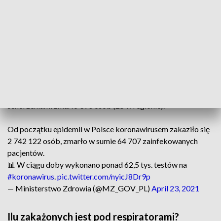
91 zakażeń to dane bez wskazania adresu, które zostaną
uzupełnione przez inspekcję sanitarną.
📊 Dzienny raport o
#koronawirus
.
pic.twitter.com/H61D4X3Z2b
— Ministerstwo Zdrowia (@MZ_GOV_PL)
April 23, 2021
Z powodu COVID-19 zmarło 149 osób (1 w regionie),
natomiast z powodu współistnienia COVID-19 z innymi
schorzeniami zmarło 390 osób (25 w regionie).
Od początku epidemii w Polsce koronawirusem zakaziło się
2 742 122 osób, zmarło w sumie 64 707 zainfekowanych
pacjentów.
📊 W ciągu doby wykonano ponad 62,5 tys. testów na
#koronawirus
.
pic.twitter.com/nyicJ8Dr9p
— Ministerstwo Zdrowia (@MZ_GOV_PL)
April 23, 2021
Ilu zakażonych jest pod respiratorami?