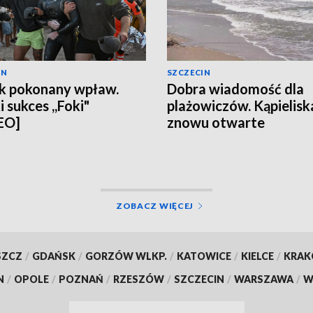
IN
SZCZECIN
k pokonany wpław.
Dobra wiadomość dla
 sukces ,,Foki"
plażowiczów. Kąpielisk
EO]
znowu otwarte
ZOBACZ WIĘCEJ
SZCZ
/
GDAŃSK
/
GORZÓW WLKP.
/
KATOWICE
/
KIELCE
/
KRA
N
/
OPOLE
/
POZNAŃ
/
RZESZÓW
/
SZCZECIN
/
WARSZAWA
/
W