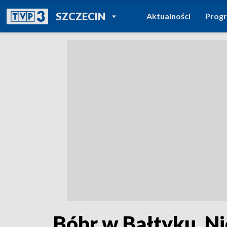
POWRÓT DO
SZCZECIN
Aktualności
Prog
TVP REGIONY
Bóbr w Bałtyku. N