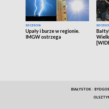
SZCZECIN
SZCZEC
Upały i burze w regionie.
Bałty
IMGW ostrzega
Wielki
[WID
BIAŁYSTOK
/
BYDGO
OLSZTY