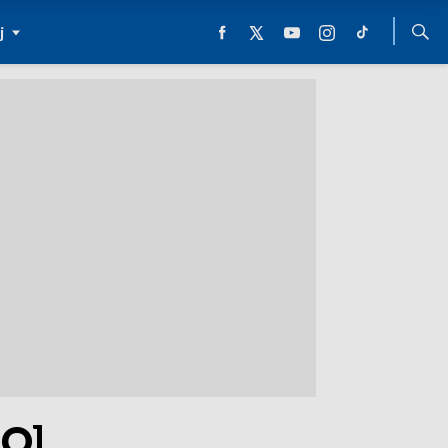
j
EO]