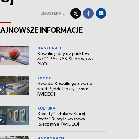
UDOSTĘPNIJ:
AJNOWSZE INFORMACJE
NA SYGNALE
Koszalin jednym z punktów
akcji CBA i KAS. Śledztwo ws.
PKOl
SPORT
Gwardia Koszalin gotowa do
walki. Będzie lepszy sezon?
[WIDEO]
KULTURA
Kobiety i sztuka w Starej
Rzeźni. Ruszyła wystawa
„Śledź mnie” [WIDEO]
NA DROGACH