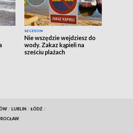
SZCZECIN
Nie wszędzie wejdziesz do
a
wody. Zakaz kąpieli na
sześciu plażach
KÓW
/
LUBLIN
/
ŁÓDŹ
/
ROCŁAW