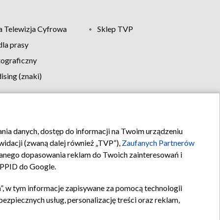
 Telewizja Cyfrowa
Sklep TVP
la prasy
tograficzny
sing (znaki)
klamy
Kontakt
rania danych, dostęp do informacji na Twoim urządzeniu
idacji (zwaną dalej również „TVP”),
Zaufanych Partnerów
anego dopasowania reklam do Twoich zainteresowań i
a PPID do Google.
”, w tym informacje zapisywane za pomocą technologii
zpiecznych usług, personalizację treści oraz reklam,