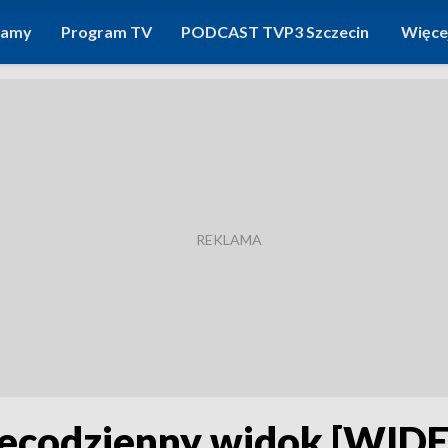
ramy
Program TV
PODCAST TVP3 Szczecin
Więce
iecodzienny widok [WID