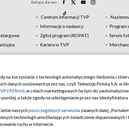
Dołącz do nas:
Centrum informacji TVP
Naziemna
Informacje o nadawcy
Program d
zetargowe
Zgłoś program (ROPAT)
Serwis fo
wizyjna
Kariera w TVP
Merchandi
Polityka prywatności
Moje zgody
Pomoc
Biuro re
ody na korzystanie z technologii automatycznego śledzenia i zbie
 danych osobowych przez nas, czyli Telewizję Polską S.A. w likw
VP (93 firm)
, w celach marketingowych (w tym do zautomatyzow
 poniżej, a także zgody na udostępnianie przez nas identyfikator
Ciebie naszych
poszczególnych serwisów
zwanych dalej „Portalem
obnych technologii umożliwiających świadczenie dopasowanych i be
zowanie ruchu w Internecie.