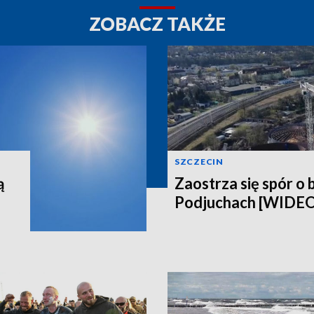
ZOBACZ TAKŻE
SZCZECIN
ą
Zaostrza się spór o 
Podjuchach [WIDE