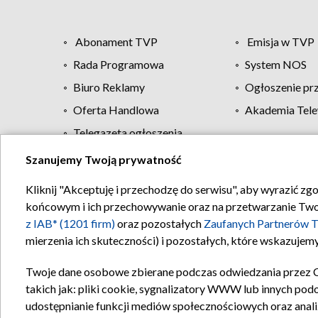
Abonament TVP
Emisja w TVP
Rada Programowa
System NOS
Biuro Reklamy
Ogłoszenie pr
Oferta Handlowa
Akademia Tele
Telegazeta ogłoszenia
Szanujemy Twoją prywatność
Regulamin TVP
Kliknij "Akceptuję i przechodzę do serwisu", aby wyrazić zg
końcowym i ich przechowywanie oraz na przetwarzanie Twoich
z IAB* (1201 firm)
oraz pozostałych
Zaufanych Partnerów T
mierzenia ich skuteczności) i pozostałych, które wskazujemy
Twoje dane osobowe zbierane podczas odwiedzania przez 
takich jak: pliki cookie, sygnalizatory WWW lub innych pod
udostępnianie funkcji mediów społecznościowych oraz anali