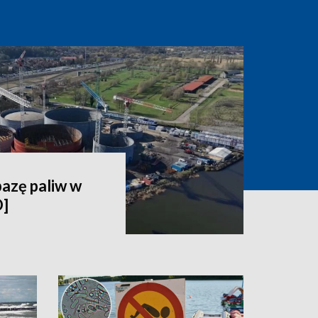
bazę paliw w
O]