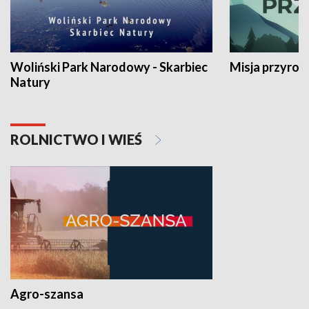
Woliński Park Narodowy - Skarbiec
Misja przyrod
Natury
ROLNICTWO I WIEŚ
Agro-szansa