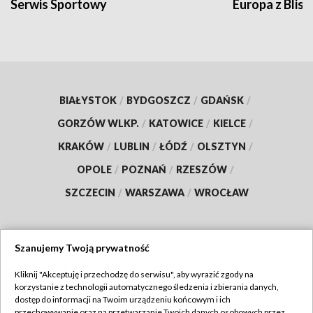
Serwis Sportowy
Europa z Blisk
BIAŁYSTOK
/
BYDGOSZCZ
/
GDAŃSK
/
GORZÓW WLKP.
/
KATOWICE
/
KIELCE
/
KRAKÓW
/
LUBLIN
/
ŁÓDŹ
/
OLSZTYN
/
OPOLE
/
POZNAŃ
/
RZESZÓW
/
SZCZECIN
/
WARSZAWA
/
WROCŁAW
Szanujemy Twoją prywatność
Dołącz do nas:
Kliknij "Akceptuję i przechodzę do serwisu", aby wyrazić zgody na
korzystanie z technologii automatycznego śledzenia i zbierania danych,
TVP
dostęp do informacji na Twoim urządzeniu końcowym i ich
Abonament TVP
przechowywanie oraz na przetwarzanie Twoich danych osobowych przez