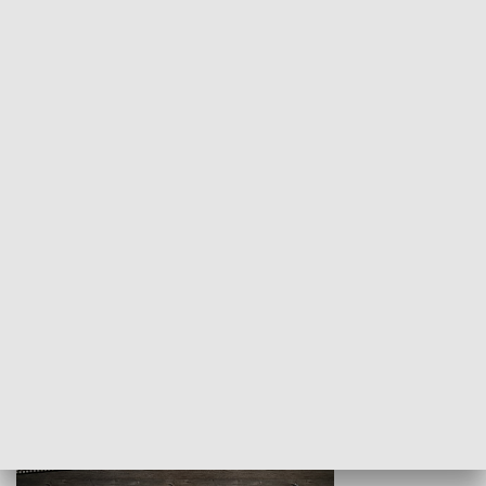
Z indeksem w ręku
Droga po suk
HISTORIA