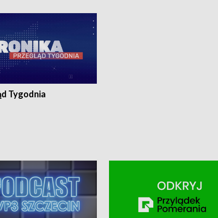
ronika@tvp.pl.
e-mail: kronika@tvp.pl.
ąd Tygodnia