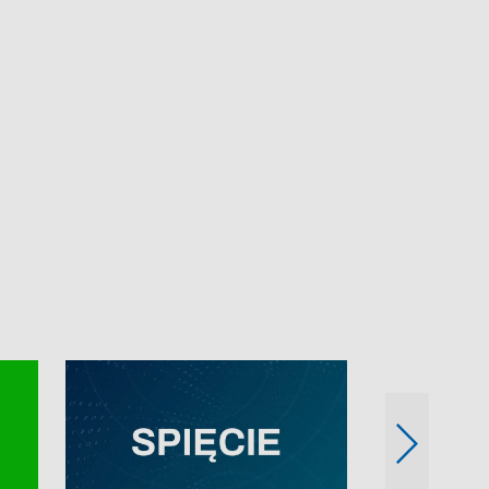
e-mail: kronika@tvp.pl.
e-mail: kronika@t