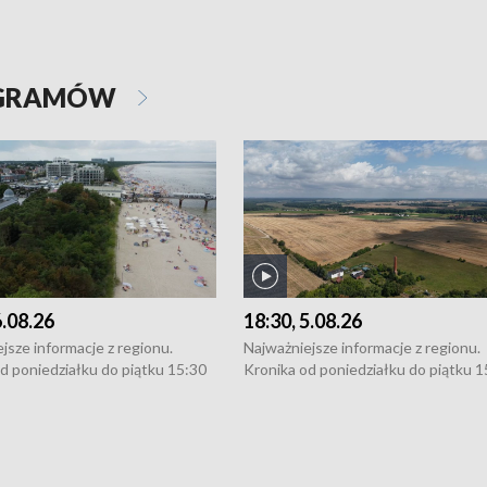
OGRAMÓW
6.08.26
18:30, 5.08.26
jsze informacje z regionu.
Najważniejsze informacje z regionu.
d poniedziałku do piątku 15:30
Kronika od poniedziałku do piątku 1
16:30 (+ rozmowa), 18:30, 21:30.
(flesz), 16:30 (+ rozmowa), 18:30, 21
y i święta 15:30 i 16:30
W weekendy i święta 15:30 i 16:30
8:30 i 21:30. Dziennikarze czekają
(flesz), 18:30 i 21:30. Dziennikarze c
a zgłoszenia: Szczecin - tel. 91-
na Państwa zgłoszenia: Szczecin - te
0, Koszalin - tel. 94-34-50-054,
4 8-10-400, Koszalin - tel. 94-34-50