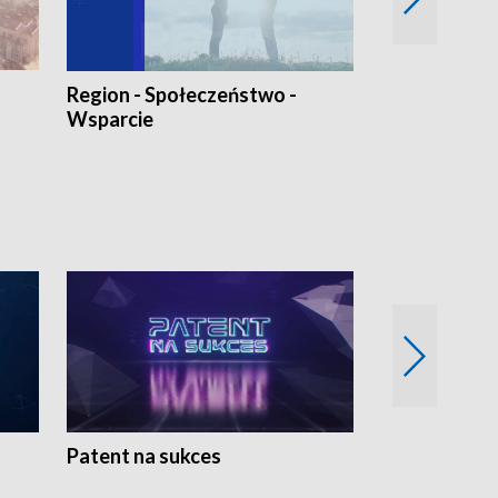
Region - Społeczeństwo -
Bez Barier
Wsparcie
Patent na sukces
Rolnictwo w 