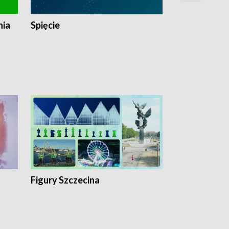
nia
Spięcie
Niedziałkow
Figury Szczecina