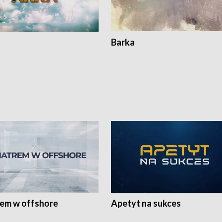
Barka
rem w offshore
Apetyt na sukces