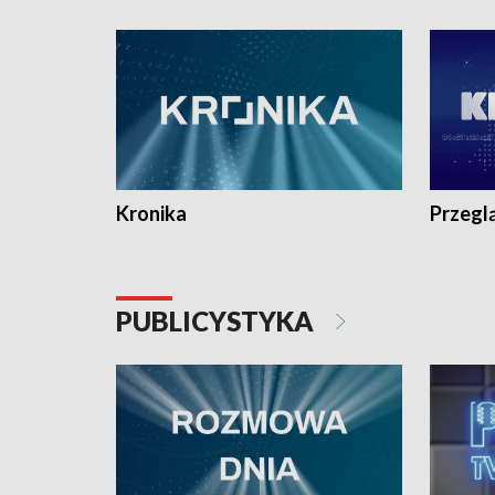
e-mail: kronika@tvp.pl.
e-mail: k
Kronika
Przegl
PUBLICYSTYKA