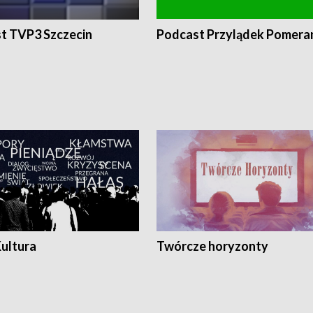
t TVP3 Szczecin
Podcast Przylądek Pomera
Kultura
Twórcze horyzonty