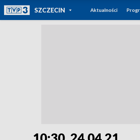
POWRÓT DO
SZCZECIN
Aktualności
Prog
TVP REGIONY
10:30, 24.04.21