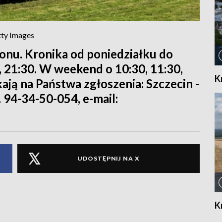
tty Images
ionu. Kronika od poniedziałku do
0, 21:30. W weekend o 10:30, 11:30,
K
kają na Państwa zgłoszenia: Szczecin -
. 94-34-50-054, e-mail:
UDOSTĘPNIJ NA X
K