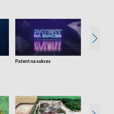
Patent na sukces
Rolnictwo w 