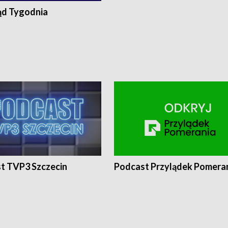
ąd Tygodnia
t TVP3 Szczecin
Podcast Przylądek Pomera