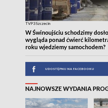
TVP3 Szczecin
W Świnoujściu schodzimy dosłow
wygląda ponad ćwierć kilometra
roku wjedziemy samochodem?
UDOSTĘPNIJ NA FACEBOOKU
NAJNOWSZE WYDANIA PR