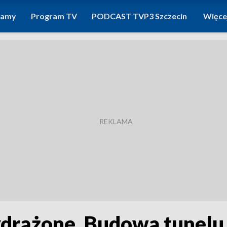
ramy
Program TV
PODCAST TVP3 Szczecin
Więce
drążone. Budowa tunelu