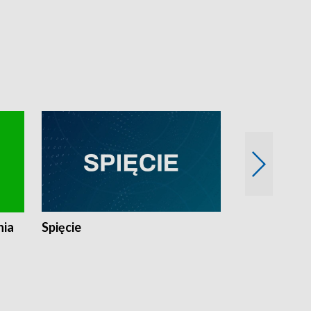
nia
Spięcie
Niedziałkow