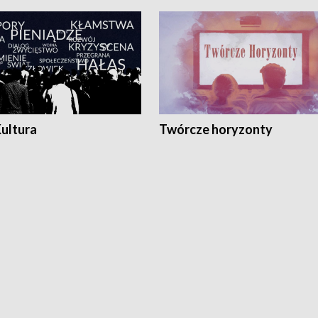
Kultura
Twórcze horyzonty