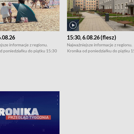
6.08.26
15:30, 6.08.26 (flesz)
jsze informacje z regionu.
Najważniejsze informacje z regionu.
d poniedziałku do piątku 15:30
Kronika od poniedziałku do piątku 1
16:30 (+ rozmowa), 18:30, 21:30.
(flesz), 16:30 (+ rozmowa), 18:30, 21
y i święta 15:30 i 16:30
W weekendy i święta 15:30 i 16:30
8:30 i 21:30. Dziennikarze czekają
(flesz), 18:30 i 21:30. Dziennikarze c
a zgłoszenia: Szczecin - tel. 91-
na Państwa zgłoszenia: Szczecin - te
0, Koszalin - tel. 94-34-50-054,
4 8-10-400, Koszalin - tel. 94-34-50
ronika@tvp.pl.
e-mail: kronika@tvp.pl.