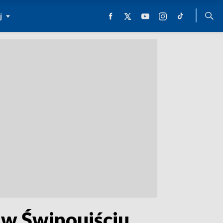
j
 w Świnoujściu