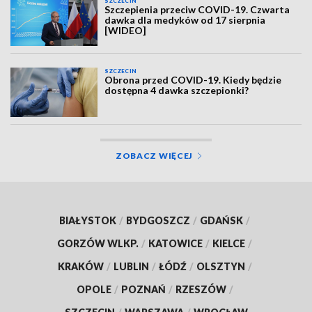
SZCZECIN
Szczepienia przeciw COVID-19. Czwarta
dawka dla medyków od 17 sierpnia
[WIDEO]
SZCZECIN
Obrona przed COVID-19. Kiedy będzie
dostępna 4 dawka szczepionki?
ZOBACZ WIĘCEJ
BIAŁYSTOK
/
BYDGOSZCZ
/
GDAŃSK
/
GORZÓW WLKP.
/
KATOWICE
/
KIELCE
/
KRAKÓW
/
LUBLIN
/
ŁÓDŹ
/
OLSZTYN
/
OPOLE
/
POZNAŃ
/
RZESZÓW
/