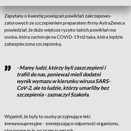
powikłaniami w takich przypadkach są krwawienia.
Zapytany o kwestię powiązań powikłań zakrzepowo-
zatorowych ze szczepieniem preparatem firmy AstraZeneca
powiedział, że dużo większe ryzyko takich powikłań ma
osoba, która zachoruje na COVID-19 niż taka, która będzie
zabezpieczona szczepionką.
- Mamy ludzi, którzy byli zaszczepieni i
trafili do nas, ponieważ mieli dodatni
wynik wymazu w kierunku wirusa SARS-
CoV-2, ale to ludzie, którzy umarliby bez
szczepienia - zaznaczył Szakoła.
Wyjaśnił, że były to osoby przyjmujące leki
immunosupresyjne - zmniejszające odporność organizmu,
stosowane m.in. po przeszczepach.