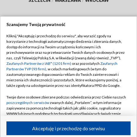
SZCZECIN
/
WARSZAWA
/
WROCŁAW
Szanujemy Twoją prywatność
Dołącz do nas:
Kliknij "Akceptuję i przechodzę do serwisu", aby wyrazić zgody na
korzystanie z technologii automatycznego śledzenia i zbierania danych,
TVP
dostęp do informacji na Twoim urządzeniu końcowym i ich
Abonament TVP
przechowywanie oraz na przetwarzanie Twoich danych osobowych przez
Regulamin TVP
nas, czyli Telewizję Polską S.A. w likwidacji (zwaną dalej również „TVP”),
Emisja w TVP
Polityka prywatności
Zaufanych Partnerów z IAB* (1201 firm)
oraz pozostałych
Zaufanych
Partnerów TVP (93 firm)
, w celach marketingowych (w tym do
Centrum informacji TVP
Moje zgody
zautomatyzowanego dopasowania reklam do Twoich zainteresowań i
mierzenia ich skuteczności) i pozostałych, które wskazujemy poniżej, a
Naziemna Telewizja Cyfrowa
Pomoc
także zgody na udostępnianie przez nas identyfikatora PPID do Google.
Sklep TVP
Biuro reklamy
Twoje dane osobowe zbierane podczas odwiedzania przez Ciebie naszych
Rada Programowa
Kontakt
poszczególnych serwisów
zwanych dalej „Portalem”, w tym informacje
zapisywane za pomocą technologii takich jak: pliki cookie, sygnalizatory
System NOS
WWW lub innych podobnych technologii umożliwiających świadczenie
dopasowanych i bezpiecznych usług, personalizację treści oraz reklam,
Informacje o nadawcy
Kanały
udostępnianie funkcji mediów społecznościowych oraz analizowanie
Akceptuję i przechodzę do serwisu
ruchu w Internecie.
Program dla prasy