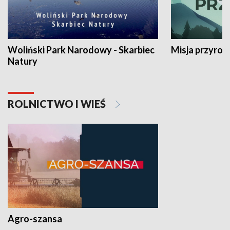
Woliński Park Narodowy - Skarbiec
Misja przyrod
Natury
ROLNICTWO I WIEŚ
Agro-szansa