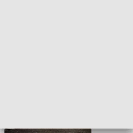
Z indeksem w ręku
Droga po suk
HISTORIA