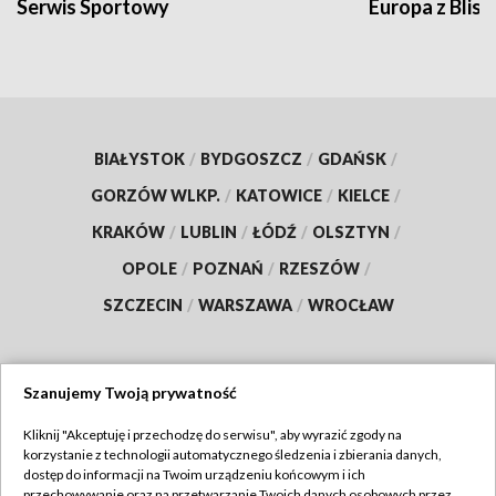
Serwis Sportowy
Europa z Blisk
BIAŁYSTOK
/
BYDGOSZCZ
/
GDAŃSK
/
GORZÓW WLKP.
/
KATOWICE
/
KIELCE
/
KRAKÓW
/
LUBLIN
/
ŁÓDŹ
/
OLSZTYN
/
OPOLE
/
POZNAŃ
/
RZESZÓW
/
SZCZECIN
/
WARSZAWA
/
WROCŁAW
Szanujemy Twoją prywatność
Dołącz do nas:
Kliknij "Akceptuję i przechodzę do serwisu", aby wyrazić zgody na
korzystanie z technologii automatycznego śledzenia i zbierania danych,
TVP
dostęp do informacji na Twoim urządzeniu końcowym i ich
Abonament TVP
przechowywanie oraz na przetwarzanie Twoich danych osobowych przez