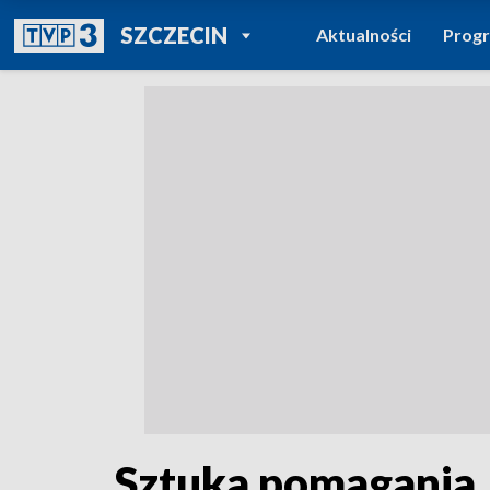
POWRÓT DO
SZCZECIN
Aktualności
Prog
TVP REGIONY
Sztuka pomagania.