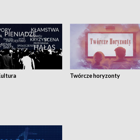
Kultura
Twórcze horyzonty