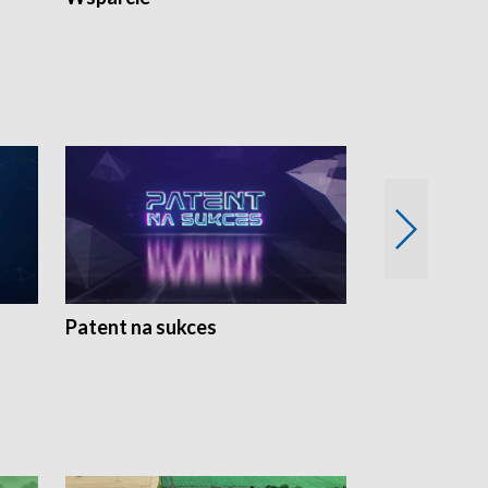
Patent na sukces
Rolnictwo w 