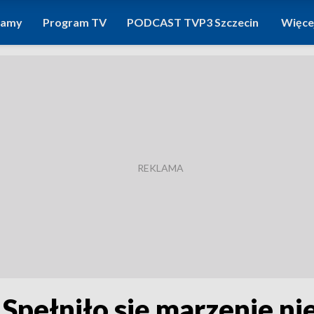
ramy
Program TV
PODCAST TVP3 Szczecin
Więce
 Spełniło się marzenie n