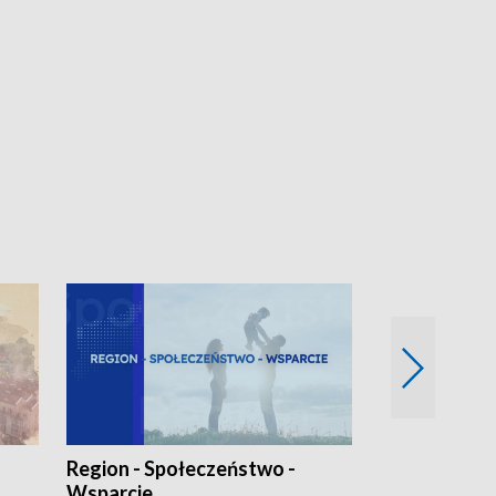
Region - Społeczeństwo -
Bez Barier
Wsparcie