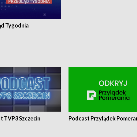
ąd Tygodnia
t TVP3 Szczecin
Podcast Przylądek Pomera