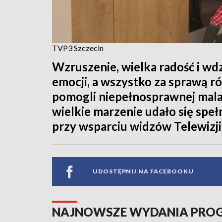
TVP3 Szczecin
Wzruszenie, wielka radość i wd
emocji, a wszystko za sprawą r
pomogli niepełnosprawnej malar
wielkie marzenie udało się spełn
przy wsparciu widzów Telewizji
UDOSTĘPNIJ NA FACEBOOKU
NAJNOWSZE WYDANIA PR