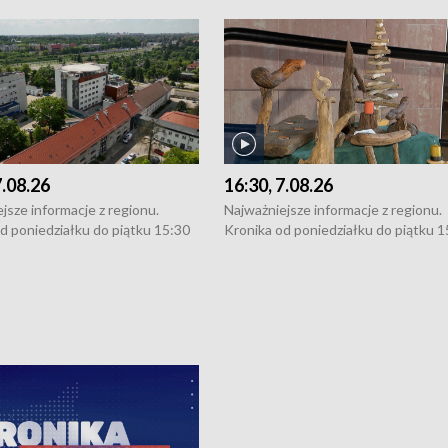
7.08.26
16:30, 7.08.26
jsze informacje z regionu.
Najważniejsze informacje z regionu.
d poniedziałku do piątku 15:30
Kronika od poniedziałku do piątku 1
16:30 (+ rozmowa), 18:30, 21:30.
(flesz), 16:30 (+ rozmowa), 18:30, 21
y i święta 15:30 i 16:30
W weekendy i święta 15:30 i 16:30
8:30 i 21:30. Dziennikarze czekają
(flesz), 18:30 i 21:30. Dziennikarze c
a zgłoszenia: Szczecin - tel. 91-
na Państwa zgłoszenia: Szczecin - te
0, Koszalin - tel. 94-34-50-054,
4 8-10-400, Koszalin - tel. 94-34-50
ronika@tvp.pl.
e-mail: kronika@tvp.pl.