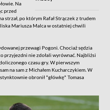
ołowie. Na
ąc przed
a strzał, po którym Rafał Strączek z trudem
 bliska Mariusza Malca w ostatniej chwili
ydowanej przewagi Pogoni. Chociaż sędzia
o przyjezdni nie zdołali wyrównać. Najbliżsi
e doliczonego czasu gry. W pierwszym
 sam na sam z Michałem Kucharczykiem. W
nstynktownie obronił "główkę" Tomasa