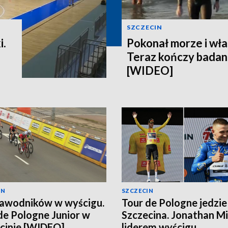
SZCZECIN
i.
Pokonał morze i wła
Teraz kończy badani
[WIDEO]
IN
SZCZECIN
awodników w wyścigu.
Tour de Pologne jedzie
de Pologne Junior w
Szczecina. Jonathan Mi
cinie [WIDEO]
liderem wyścigu