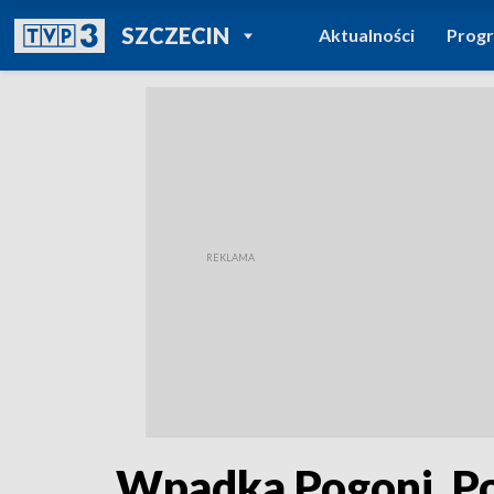
POWRÓT DO
SZCZECIN
Aktualności
Prog
TVP REGIONY
Wpadka Pogoni. Por