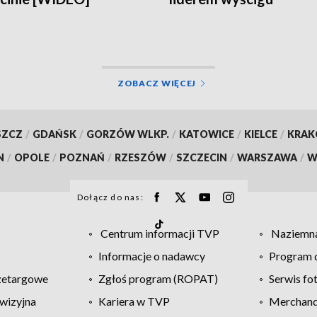
ZOBACZ WIĘCEJ
SZCZ
/
GDAŃSK
/
GORZÓW WLKP.
/
KATOWICE
/
KIELCE
/
KRA
N
/
OPOLE
/
POZNAŃ
/
RZESZÓW
/
SZCZECIN
/
WARSZAWA
/
W
Dołącz do nas:
Centrum informacji TVP
Naziemna
Informacje o nadawcy
Program d
zetargowe
Zgłoś program (ROPAT)
Serwis fo
wizyjna
Kariera w TVP
Merchandi