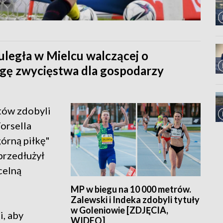
uległa w Mielcu walczącej o
wagę zwycięstwa dla gospodarzy
tów zdobyli
Forsella
órną piłkę"
przedłużył
celną
MP w biegu na 10 000 metrów.
Zalewski i Indeka zdobyli tytuły
w Goleniowie [ZDJĘCIA,
i, aby
WIDEO]