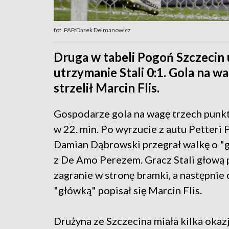
fot. PAP/Darek Delmanowicz
Druga w tabeli Pogoń Szczecin 
utrzymanie Stali 0:1. Gola na 
strzelił Marcin Flis.
Gospodarze gola na wagę trzech punk
w 22. min. Po wyrzucie z autu Petteri 
Damian Dąbrowski przegrał walkę o "g
z De Amo Perezem. Gracz Stali głową 
zagranie w stronę bramki, a następnie 
"główką" popisał się Marcin Flis.
Drużyna ze Szczecina miała kilka okazj