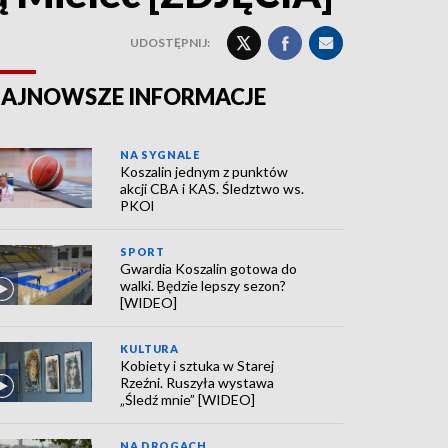
UDOSTĘPNIJ:
AJNOWSZE INFORMACJE
NA SYGNALE
Koszalin jednym z punktów
akcji CBA i KAS. Śledztwo ws.
PKOl
SPORT
Gwardia Koszalin gotowa do
walki. Będzie lepszy sezon?
[WIDEO]
KULTURA
Kobiety i sztuka w Starej
Rzeźni. Ruszyła wystawa
„Śledź mnie” [WIDEO]
NA DROGACH