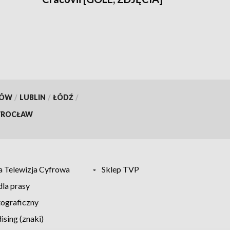
KÓW
/
LUBLIN
/
ŁÓDŹ
/
ROCŁAW
 Telewizja Cyfrowa
Sklep TVP
la prasy
tograficzny
sing (znaki)