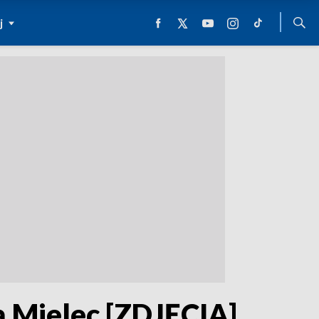
j
ą Mielec [ZDJĘCIA]