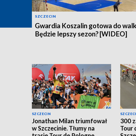
SZCZECIN
Gwardia Koszalin gotowa do walk
Będzie lepszy sezon? [WIDEO]
SZCZECIN
SZCZEC
Jonathan Milan triumfował
300 z
w Szczecinie. Tłumy na
Tour 
trasie Tour de Pologne
Szcze