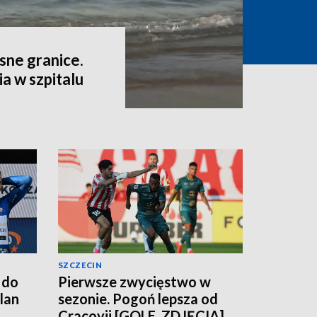
sne granice.
a w szpitalu
SZCZECIN
 do
Pierwsze zwycięstwo w
lan
sezonie. Pogoń lepsza od
Cracovii [GOLE, ZDJĘCIA]