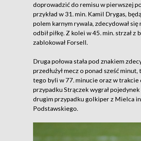
doprowadzić do remisu w pierwszej p
przykład w 31. min. Kamil Drygas, będ
polem karnym rywala, zdecydował się n
odbił piłkę. Z kolei w 45. min. strzał z
zablokował Forsell.
Druga połowa stała pod znakiem zdec
przedłużył mecz o ponad sześć minut, t
tego byli w 77. minucie oraz w trakci
przypadku Strączek wygrał pojedynek
drugim przypadku golkiper z Mielca i
Podstawskiego.