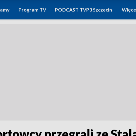
ramy
Program TV
PODCAST TVP3 Szczecin
Więce
towcy przegrali ze Stal