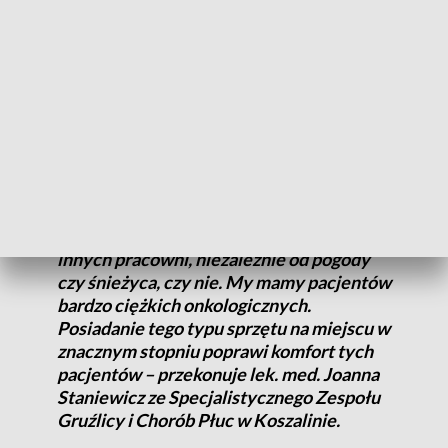
trafiają do naszej jednostki, bo jednak głównym powikłaniem
po przechorowaniu covidu mimo wszystko dalej jest podłoże
pulmonologiczne. Tych pacjentów mamy coraz więcej,
zarówno w szpitalu, jak i w naszych poradniach
przyszpitalnych – mówi Robert Szank, dyrektor
Specjalistycznego Zespołu Gruźlicy i Chorób Płuc w
Koszalinie.
- Dotychczas pacjenci byli wożeni do
innych pracowni, niezależnie od pogody
czy śnieżyca, czy nie. My mamy pacjentów
bardzo ciężkich onkologicznych.
Posiadanie tego typu sprzętu na miejscu w
znacznym stopniu poprawi komfort tych
pacjentów – przekonuje lek. med. Joanna
Staniewicz ze Specjalistycznego Zespołu
Gruźlicy i Chorób Płuc w Koszalinie.