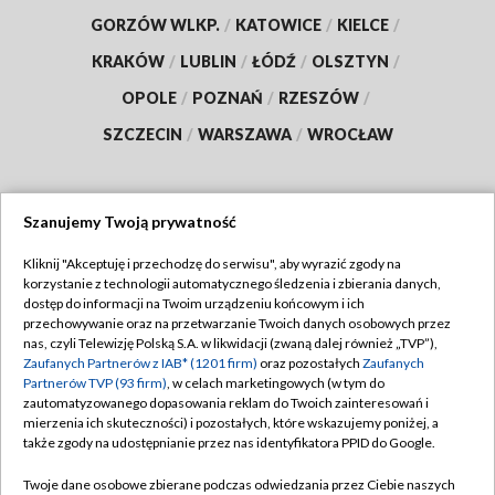
GORZÓW WLKP.
/
KATOWICE
/
KIELCE
/
KRAKÓW
/
LUBLIN
/
ŁÓDŹ
/
OLSZTYN
/
OPOLE
/
POZNAŃ
/
RZESZÓW
/
SZCZECIN
/
WARSZAWA
/
WROCŁAW
Szanujemy Twoją prywatność
Dołącz do nas:
Kliknij "Akceptuję i przechodzę do serwisu", aby wyrazić zgody na
korzystanie z technologii automatycznego śledzenia i zbierania danych,
TVP
dostęp do informacji na Twoim urządzeniu końcowym i ich
Abonament TVP
przechowywanie oraz na przetwarzanie Twoich danych osobowych przez
Regulamin TVP
nas, czyli Telewizję Polską S.A. w likwidacji (zwaną dalej również „TVP”),
Emisja w TVP
Polityka prywatności
Zaufanych Partnerów z IAB* (1201 firm)
oraz pozostałych
Zaufanych
Partnerów TVP (93 firm)
, w celach marketingowych (w tym do
Centrum informacji TVP
Moje zgody
zautomatyzowanego dopasowania reklam do Twoich zainteresowań i
mierzenia ich skuteczności) i pozostałych, które wskazujemy poniżej, a
Naziemna Telewizja Cyfrowa
Pomoc
także zgody na udostępnianie przez nas identyfikatora PPID do Google.
Sklep TVP
Biuro reklamy
Twoje dane osobowe zbierane podczas odwiedzania przez Ciebie naszych