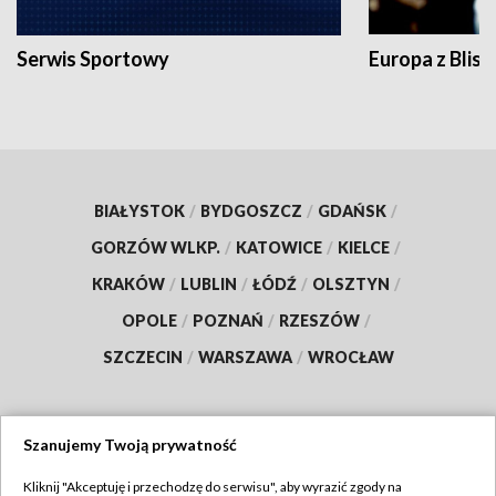
Serwis Sportowy
Europa z Blisk
BIAŁYSTOK
/
BYDGOSZCZ
/
GDAŃSK
/
GORZÓW WLKP.
/
KATOWICE
/
KIELCE
/
KRAKÓW
/
LUBLIN
/
ŁÓDŹ
/
OLSZTYN
/
OPOLE
/
POZNAŃ
/
RZESZÓW
/
SZCZECIN
/
WARSZAWA
/
WROCŁAW
Szanujemy Twoją prywatność
Dołącz do nas:
Kliknij "Akceptuję i przechodzę do serwisu", aby wyrazić zgody na