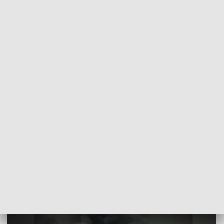
POWRÓT DO
SZCZECIN
TVP REGIONY
40. rocznica tragedii. Reportaż o pożarze
Kaskady na antenie TVP3 Szczecin
2021-04-27
ms