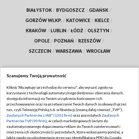
BIAŁYSTOK
/
BYDGOSZCZ
/
GDAŃSK
/
GORZÓW WLKP.
/
KATOWICE
/
KIELCE
/
KRAKÓW
/
LUBLIN
/
ŁÓDŹ
/
OLSZTYN
/
OPOLE
/
POZNAŃ
/
RZESZÓW
/
SZCZECIN
/
WARSZAWA
/
WROCŁAW
Szanujemy Twoją prywatność
Dołącz do nas:
Kliknij "Akceptuję i przechodzę do serwisu", aby wyrazić zgody na
korzystanie z technologii automatycznego śledzenia i zbierania danych,
TVP
dostęp do informacji na Twoim urządzeniu końcowym i ich
Abonament TVP
przechowywanie oraz na przetwarzanie Twoich danych osobowych przez
Regulamin TVP
nas, czyli Telewizję Polską S.A. w likwidacji (zwaną dalej również „TVP”),
Emisja w TVP
Polityka prywatności
Zaufanych Partnerów z IAB* (1201 firm)
oraz pozostałych
Zaufanych
Partnerów TVP (93 firm)
, w celach marketingowych (w tym do
Centrum informacji TVP
Moje zgody
zautomatyzowanego dopasowania reklam do Twoich zainteresowań i
mierzenia ich skuteczności) i pozostałych, które wskazujemy poniżej, a
Naziemna Telewizja Cyfrowa
Pomoc
także zgody na udostępnianie przez nas identyfikatora PPID do Google.